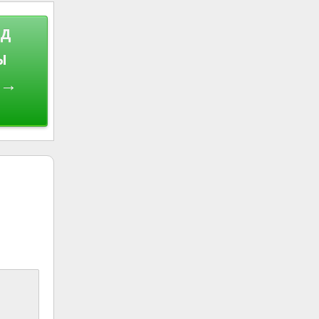
нд
ы
 →