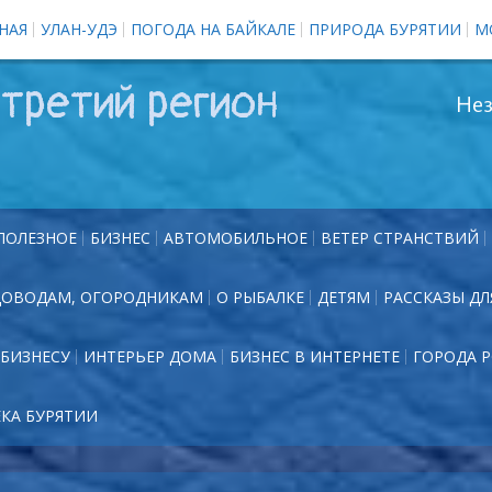
НАЯ
УЛАН-УДЭ
ПОГОДА НА БАЙКАЛЕ
ПРИРОДА БУРЯТИИ
М
третий регион
Нез
ПОЛЕЗНОЕ
БИЗНЕС
АВТОМОБИЛЬНОЕ
ВЕТЕР СТРАНСТВИЙ
ДОВОДАМ, ОГОРОДНИКАМ
О РЫБАЛКЕ
ДЕТЯМ
РАССКАЗЫ ДЛ
БИЗНЕСУ
ИНТЕРЬЕР ДОМА
БИЗНЕС В ИНТЕРНЕТЕ
ГОРОДА 
ЕКА БУРЯТИИ