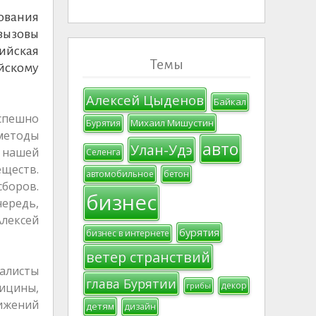
ования
вызовы
ийская
Темы
йскому
Алексей Цыденов
Байкал
спешно
Михаил Мишустин
Бурятия
методы
авто
Улан-Удэ
 нашей
Селенга
еществ.
автомобильное
бетон
сборов.
бизнес
чередь,
лексей
бурятия
бизнес в интернете
ветер странствий
иалисты
глава Бурятии
декор
дицины,
грибы
ижений
детям
дизайн