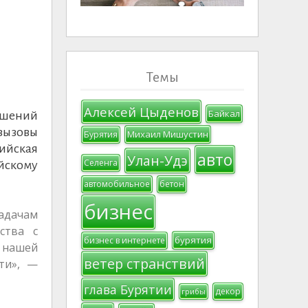
Темы
Алексей Цыденов
Байкал
ошений
вызовы
Михаил Мишустин
Бурятия
ийская
авто
Улан-Удэ
Селенга
йскому
автомобильное
бетон
бизнес
адачам
ства с
бурятия
бизнес в интернете
 нашей
ветер странствий
ти», —
глава Бурятии
декор
грибы