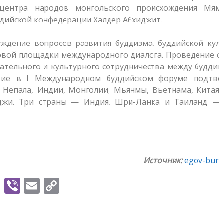
центра народов монгольского происхождения Мям
дийской конфедерации Халдер Абхиджит.
уждение вопросов развития буддизма, буддийской ку
новой площадки международного диалога. Проведение
вательного и культурного сотрудничества между будд
стие в I Международном буддийском форуме подтв
е Непала, Индии, Монголии, Мьянмы, Вьетнама, Кита
оджи. Три страны — Индия, Шри-Ланка и Таиланд —
Источник:
egov-bury
Pi
Vi
E
C
nt
b
m
o
er
er
ai
p