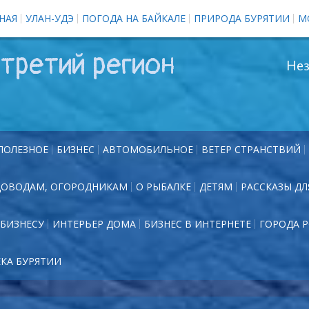
НАЯ
УЛАН-УДЭ
ПОГОДА НА БАЙКАЛЕ
ПРИРОДА БУРЯТИИ
М
третий регион
Нез
ПОЛЕЗНОЕ
БИЗНЕС
АВТОМОБИЛЬНОЕ
ВЕТЕР СТРАНСТВИЙ
ДОВОДАМ, ОГОРОДНИКАМ
О РЫБАЛКЕ
ДЕТЯМ
РАССКАЗЫ ДЛ
БИЗНЕСУ
ИНТЕРЬЕР ДОМА
БИЗНЕС В ИНТЕРНЕТЕ
ГОРОДА 
ЕКА БУРЯТИИ