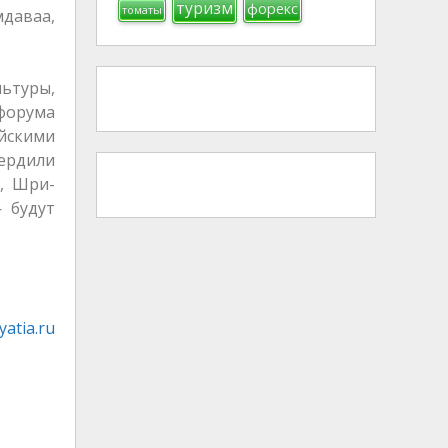
туризм
форекс
томаты
даваа,
льтуры,
 форума
ийскими
ердили
я, Шри-
 будут
atia.ru