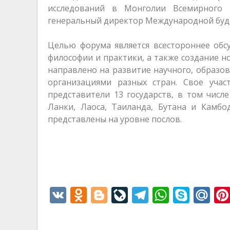
исследований в Монголии Всемирного 
генеральный директор Международной буд
Целью форума является всестороннее обс
философии и практики, а также создание 
направлено на развитие научного, образо
организациями разных стран. Свое уча
представители 13 государств, в том числ
Ланки, Лаоса, Таиланда, Бутана и Камб
представлены на уровне послов.
V
O
Bl
Li
T
W
S
M
K
d
o
v
el
h
k
ai
n
g
eJ
e
at
y
l.