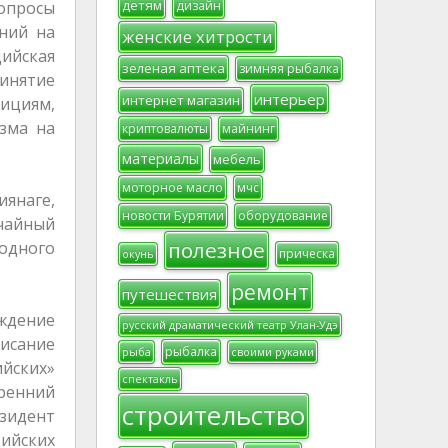
детям
опросы
дизайн
ний на
женские хитрости
дийская
зеленая аптека
зимняя рыбалка
ринятие
интерьер
интернет магазин
ициям,
изма на
криптовалюты
майнинг
материалы
мебель
моторное масло
мчс
янаге,
новости Бурятии
оборудование
ычайный
полезное
одного
прическа
окунь
ремонт
путешествия
уждение
русский драматический театр Улан-Удэ
исание
рыбалка
рыба
своими руками
ийских»
спектакль
тренний
строительство
езидент
ийских