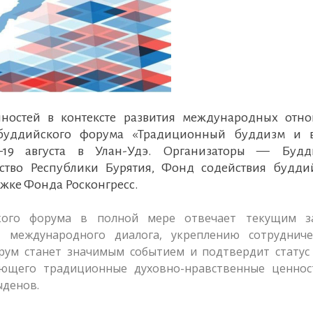
ностей в контексте развития международных отн
 буддийского форума «Традиционный буддизм и 
7–19 августа в Улан-Удэ. Организаторы — Будд
ьство Республики Бурятия, Фонд содействия будди
жке Фонда Росконгресс.
кого форума в полной мере отвечает текущим з
 международного диалога, укреплению сотрудниче
рум станет значимым событием и подтвердит статус
яющего традиционные духовно-нравственные ценнос
ыденов.