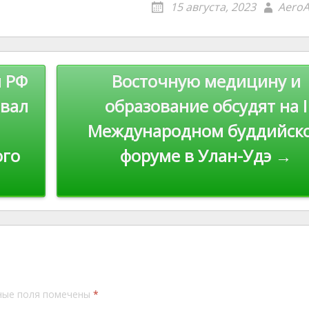
15 августа, 2023
AeroA
e
l
y
st
Li
n
 РФ
Восточную медицину и
k
овал
образование обсудят на I
Международном буддийск
ого
форуме в Улан-Удэ →
ные поля помечены
*