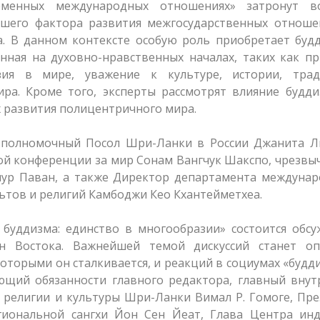
еменных международных отношениях» затронут в
шего фактора развития межгосударственных отноше
а. В данном контексте особую роль приобретает буд
нная на духовно-нравственных началах, таких как п
азия в мире, уважение к культуре, истории, трад
ира. Кроме того, эксперты рассмотрят влияние будд
 развития полицентричного мира.
 полномочный Посол Шри-Ланки в России Джанита Ли
кой конференции за мир Сонам Вангчук Шакспо, чрезв
ур Паван, а также Директор департамента междунар
ьтов и религий Камбоджи Кео Кхантейметхеа.
 буддизма: единство в многообразии» состоится обс
ан Востока. Важнейшей темой дискуссий станет оп
которыми он сталкивается, и реакций в социумах «будд
яющий обязанности главного редактора, главный вну
 религии и культуры Шри-Ланки Вимал Р. Гомоге, Пр
иональной сангхи Йон Сен Йеат, Глава Центра инд