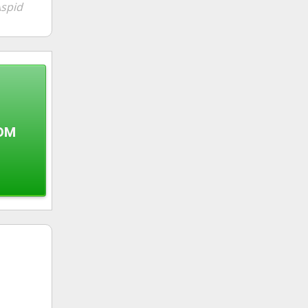
spid
ом