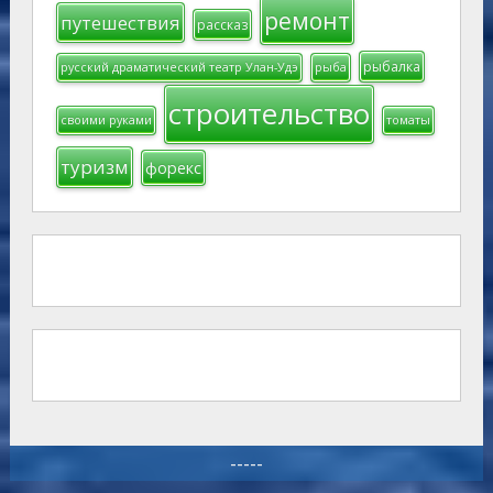
ремонт
путешествия
рассказ
рыбалка
русский драматический театр Улан-Удэ
рыба
строительство
своими руками
томаты
туризм
форекс
-----