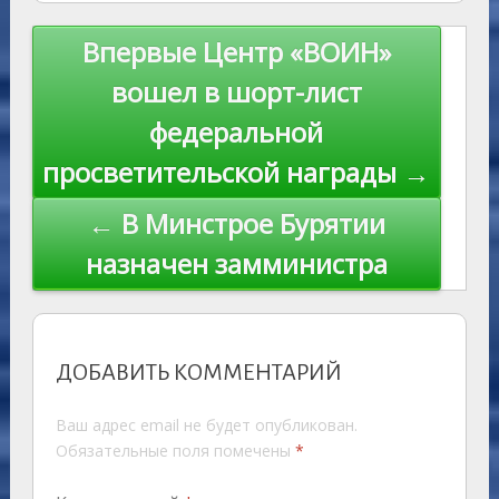
as
r
m
p
st
Li
s
n
p
n
Навигация
Впервые Центр «ВОИН»
ni
al
k
по
вошел в шорт-лист
ki
записям
федеральной
просветительской награды →
← В Минстрое Бурятии
назначен замминистра
ДОБАВИТЬ КОММЕНТАРИЙ
Ваш адрес email не будет опубликован.
Обязательные поля помечены
*