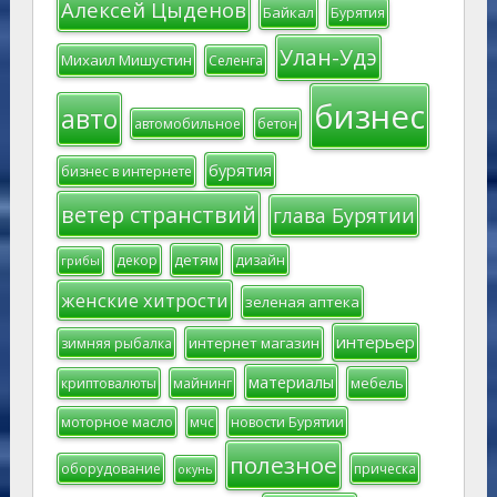
Алексей Цыденов
Байкал
Бурятия
Улан-Удэ
Михаил Мишустин
Селенга
бизнес
авто
автомобильное
бетон
бурятия
бизнес в интернете
ветер странствий
глава Бурятии
детям
декор
дизайн
грибы
женские хитрости
зеленая аптека
интерьер
интернет магазин
зимняя рыбалка
материалы
мебель
криптовалюты
майнинг
моторное масло
мчс
новости Бурятии
полезное
оборудование
прическа
окунь