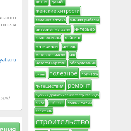
детям
дизайн
женские хитрости
льного
зеленая аптека
зимняя рыбалка
стителя
интерьер
интернет магазин
криптовалюты
майнинг
материалы
мебель
моторное масло
мчс
atia.ru
новости Бурятии
оборудование
полезное
прическа
окунь
ремонт
путешествия
русский драматический театр Улан-Удэ
spid
рыбалка
рыба
своими руками
спектакль
строительство
жения