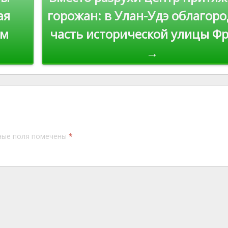
ая
горожан: в Улан-Удэ облагор
ом
часть исторической улицы Фр
→
ные поля помечены
*