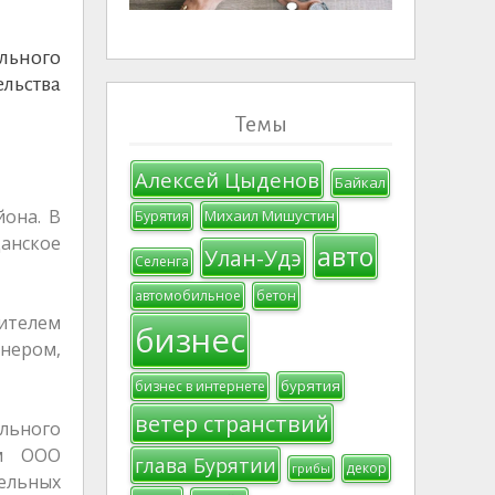
льного
льства
Темы
Алексей Цыденов
Байкал
йона. В
Михаил Мишустин
Бурятия
анское
авто
Улан-Удэ
Селенга
автомобильное
бетон
ителем
бизнес
нером,
бурятия
бизнес в интернете
ветер странствий
ального
ом ООО
глава Бурятии
декор
грибы
ельных