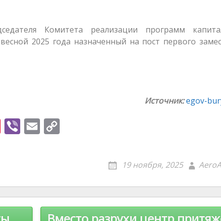
седателя Комитета реализации программ капита
весной 2025 года назначенный на пост первого заме
Источник:
egov-bury
Pi
Vi
E
C
nt
b
m
o
er
er
ai
p
19 ноября, 2025
AeroA
e
l
y
st
Li
n
ты
Вместо разрухи центр притя
k