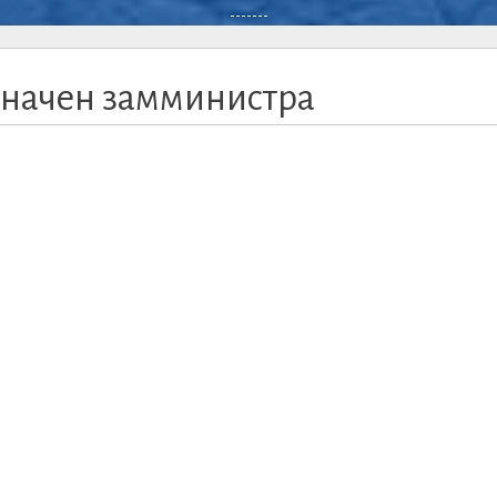
-------
значен замминистра