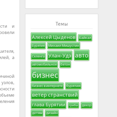
Темы
ости и
провели
Алексей Цыденов
Байкал
Михаил Мишустин
Бурятия
ителя,
авто
Улан-Удэ
Селенга
лей, а
автомобильное
бетон
бизнес
ичиной
узлов,
бурятия
бизнес в интернете
сности
ветер странствий
объеме
еления
глава Бурятии
декор
грибы
детям
дизайн