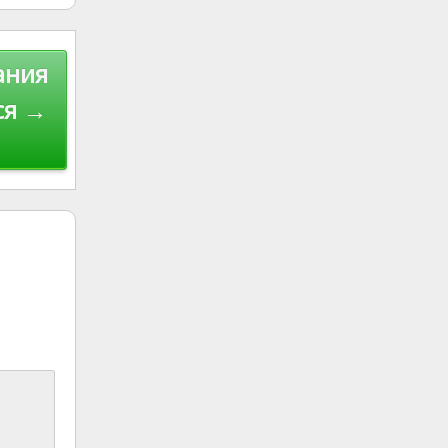
ания
ся →