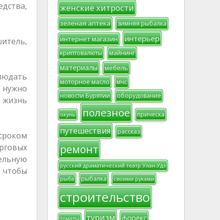
едства,
женские хитрости
зеленая аптека
зимняя рыбалка
интерьер
интернет магазин
итель,
криптовалюты
майнинг
материалы
мебель
блюдать
моторное масло
мчс
 нужно
новости Бурятии
оборудование
е жизнь
полезное
прическа
окунь
путешествия
рассказ
 сроком
ремонт
орговых
ельную
русский драматический театр Улан-Удэ
, чтобы
рыбалка
рыба
своими руками
строительство
туризм
форекс
томаты