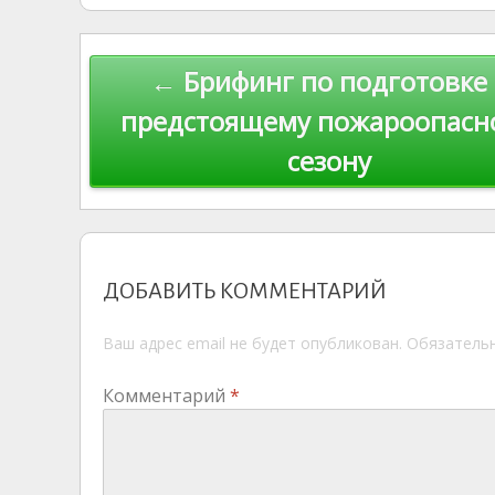
kl
er
u
a
A
e
u
as
r
m
p
Навигация
← Брифинг по подготовке 
s
n
p
по
ni
al
предстоящему пожароопасн
ki
сезону
записям
ДОБАВИТЬ КОММЕНТАРИЙ
Ваш адрес email не будет опубликован.
Обязатель
Комментарий
*