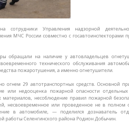
она сотрудники Управления надзорной деятельн
ления МЧС России совместно с госавтоинспекторами 
ры обращали на наличие у автовладельцев огнетуш
воевременного технического обслуживания автомоби
редства пожаротушения, а именно огнетушители.
о огнем 29 автотранспортных средств. Основной пр
ие или недооценка пожарной опасности отдельных 
х материалов, несоблюдение правил пожарной безопа
ей, несвоевременное или проведенное не в полном 
рение в автомобиле, — поделился дознаватель отд
ой работы Селенгинского района Родион Добычин.