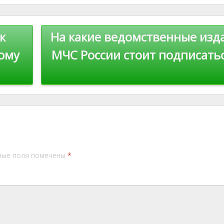
st
Li
n
к
На какие ведомственные изд
k
ому
МЧС России стоит подписать
ные поля помечены
*