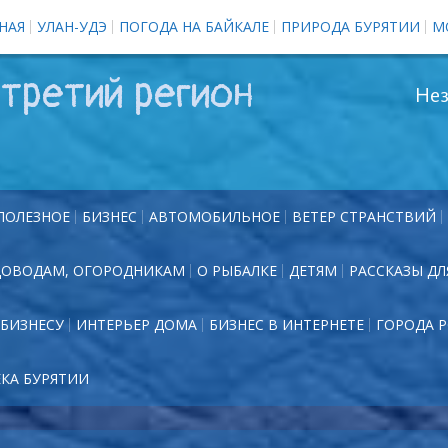
НАЯ
УЛАН-УДЭ
ПОГОДА НА БАЙКАЛЕ
ПРИРОДА БУРЯТИИ
М
третий регион
Нез
ПОЛЕЗНОЕ
БИЗНЕС
АВТОМОБИЛЬНОЕ
ВЕТЕР СТРАНСТВИЙ
ДОВОДАМ, ОГОРОДНИКАМ
О РЫБАЛКЕ
ДЕТЯМ
РАССКАЗЫ ДЛ
БИЗНЕСУ
ИНТЕРЬЕР ДОМА
БИЗНЕС В ИНТЕРНЕТЕ
ГОРОДА 
ЕКА БУРЯТИИ