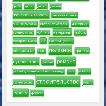
детям
декор
дизайн
грибы
женские хитрости
зеленая аптека
интерьер
интернет магазин
зимняя рыбалка
материалы
мебель
криптовалюты
майнинг
моторное масло
мчс
новости Бурятии
полезное
оборудование
прическа
окунь
ремонт
путешествия
рассказ
рыбалка
русский драматический театр Улан-Удэ
рыба
строительство
своими руками
томаты
туризм
форекс