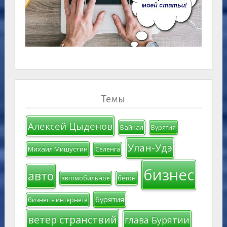
Темы
Алексей Цыденов
Байкал
Бурятия
Улан-Удэ
Михаил Мишустин
Селенга
бизнес
авто
автомобильное
бетон
бурятия
бизнес в интернете
ветер странствий
глава Бурятии