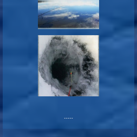
-----