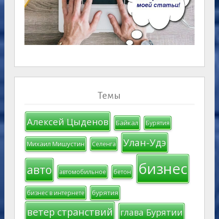
Темы
Алексей Цыденов
Байкал
Бурятия
Улан-Удэ
Михаил Мишустин
Селенга
бизнес
авто
автомобильное
бетон
бурятия
бизнес в интернете
ветер странствий
глава Бурятии