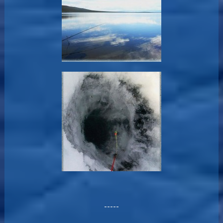
-----