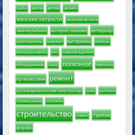
детям
декор
дизайн
грибы
женские хитрости
зеленая аптека
интерьер
интернет магазин
зимняя рыбалка
материалы
мебель
криптовалюты
майнинг
моторное масло
мчс
новости Бурятии
полезное
оборудование
прическа
окунь
ремонт
путешествия
рыбалка
русский драматический театр Улан-Удэ
рыба
своими руками
спектакль
строительство
туризм
томаты
форекс