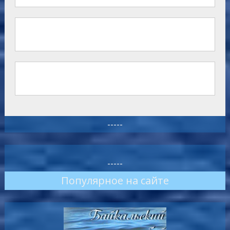
-----
-----
Популярное на сайте