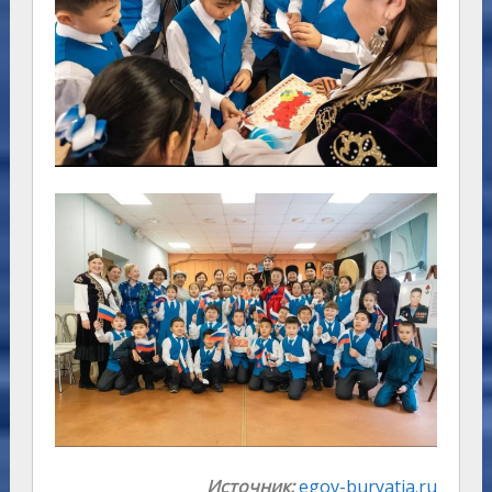
Источник:
egov-buryatia.ru