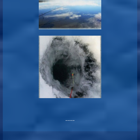
-----