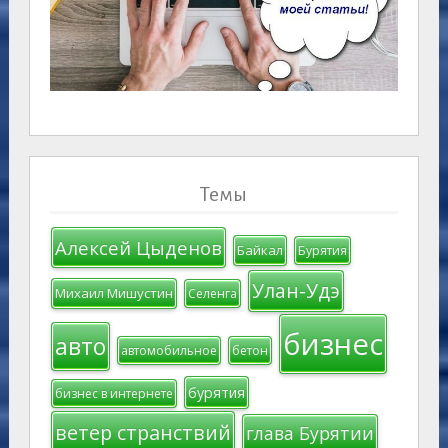
Темы
Алексей Цыденов
Байкал
Бурятия
Улан-Удэ
Михаил Мишустин
Селенга
бизнес
авто
автомобильное
бетон
бурятия
бизнес в интернете
ветер странствий
глава Бурятии