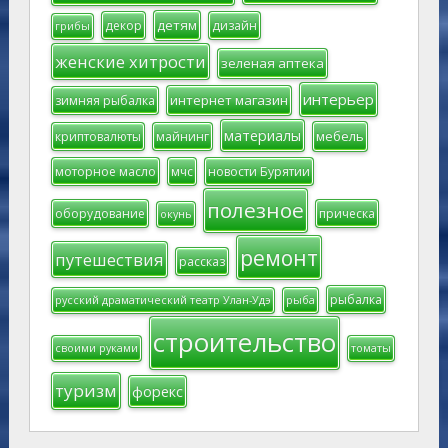
детям
декор
дизайн
грибы
женские хитрости
зеленая аптека
интерьер
интернет магазин
зимняя рыбалка
материалы
мебель
криптовалюты
майнинг
моторное масло
мчс
новости Бурятии
полезное
оборудование
прическа
окунь
ремонт
путешествия
рассказ
рыбалка
русский драматический театр Улан-Удэ
рыба
строительство
своими руками
томаты
туризм
форекс