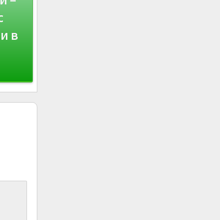
с
и в