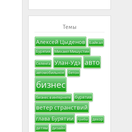
Темы
Алексей Цыденов
Байкал
Михаил Мишустин
Бурятия
авто
Улан-Удэ
Селенга
автомобильное
бетон
бизнес
бурятия
бизнес в интернете
ветер странствий
глава Бурятии
декор
грибы
детям
дизайн