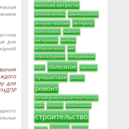
женские хитрости
ическая
енением
зеленая аптека
зимняя рыбалка
интерьер
интернет магазин
криптовалюты
майнинг
частном
материалы
мебель
ные дни
жарной
моторное масло
мчс
новости Бурятии
оборудование
полезное
прическа
окунь
ования
аждого
путешествия
рассказ
зу для
ремонт
УНДПР
русский драматический театр Улан-Удэ
рыбалка
рыба
своими руками
арного
строительство
ельных
туризм
форекс