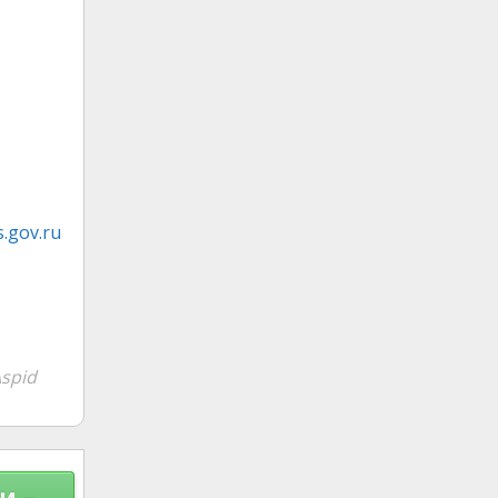
.gov.ru
spid
и –