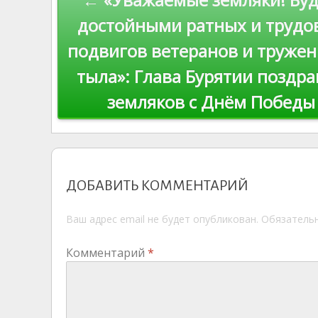
s
n
p
по
ni
al
достойными ратных и трудо
ki
подвигов ветеранов и труже
записям
тыла»: Глава Бурятии поздр
земляков с Днём Победы
ДОБАВИТЬ КОММЕНТАРИЙ
Ваш адрес email не будет опубликован.
Обязатель
Комментарий
*