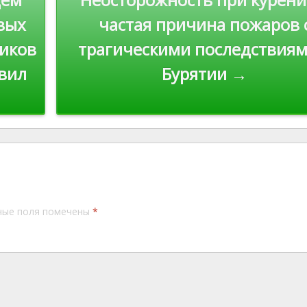
k
вых
частая причина пожаров 
ников
трагическими последствиям
авил
Бурятии →
ные поля помечены
*