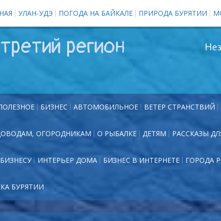
НАЯ
УЛАН-УДЭ
ПОГОДА НА БАЙКАЛЕ
ПРИРОДА БУРЯТИИ
М
третий регион
Нез
ПОЛЕЗНОЕ
БИЗНЕС
АВТОМОБИЛЬНОЕ
ВЕТЕР СТРАНСТВИЙ
ДОВОДАМ, ОГОРОДНИКАМ
О РЫБАЛКЕ
ДЕТЯМ
РАССКАЗЫ ДЛ
БИЗНЕСУ
ИНТЕРЬЕР ДОМА
БИЗНЕС В ИНТЕРНЕТЕ
ГОРОДА 
ЕКА БУРЯТИИ