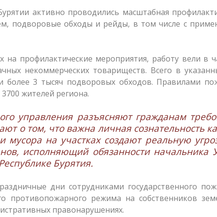
 Бурятии активно проводились масштабная профилакт
ем, подворовые обходы и рейды, в том числе с прим
х на профилактические мероприятия, работу вели в 
дачных некоммерческих товариществ. Всего в указан
и более 3 тысяч подворовых обходов. Правилами по
3700 жителей региона.
ного управления разъясняют гражданам треб
ют о том, что важна личная сознательность к
и мусора на участках создают реальную угро
анов, исполняющий обязанности начальника 
Республике Бурятия.
праздничные дни сотрудниками государственного пож
го противопожарного режима на собственников зем
нистративных правонарушениях.