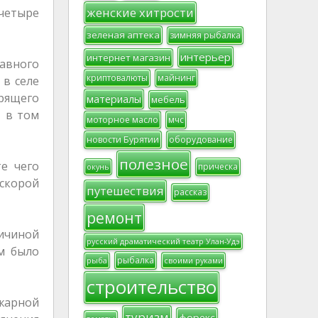
женские хитрости
 четыре
зеленая аптека
зимняя рыбалка
интерьер
интернет магазин
лавного
криптовалюты
майнинг
 в селе
рящего
материалы
мебель
, в том
моторное масло
мчс
новости Бурятии
оборудование
полезное
е чего
прическа
окунь
скорой
путешествия
рассказ
ремонт
ичиной
русский драматический театр Улан-Удэ
м было
рыбалка
рыба
своими руками
строительство
ожарной
туризм
форекс