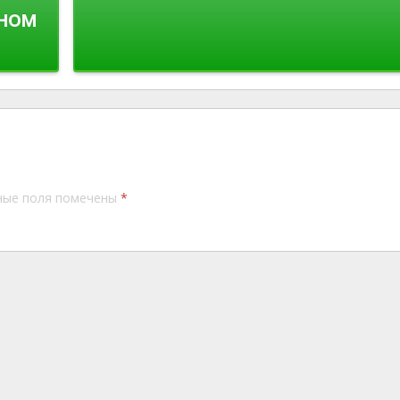
нном
ные поля помечены
*