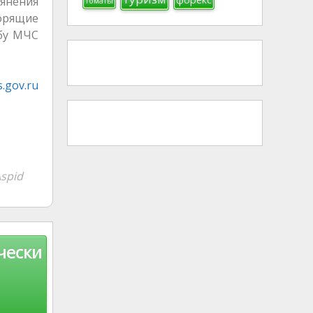
янения
томаты
горящие
жбу МЧС
.gov.ru
spid
чески