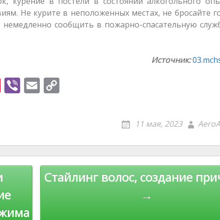
к, курение в постели в состоянии алкогольного опь
иям. Не курите в неположенных местах, не бросайте 
мо немедленно сообщить в пожарно-спасательную слу
Источник:
03.mchs
Pi
Vi
E
C
nt
b
m
o
er
er
ai
p
11 мая, 2023
AeroA
e
l
y
st
Li
n
и
Стайлинг волос, создание при
k
ие
→
ежима