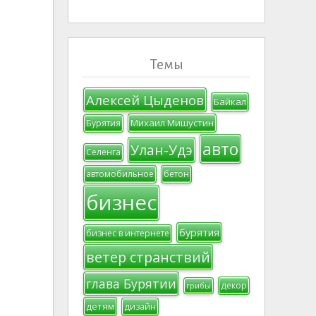
Темы
Алексей Цыденов
Байкал
Михаил Мишустин
Бурятия
авто
Улан-Удэ
Селенга
автомобильное
бетон
бизнес
бурятия
бизнес в интернете
ветер странствий
глава Бурятии
декор
грибы
детям
дизайн