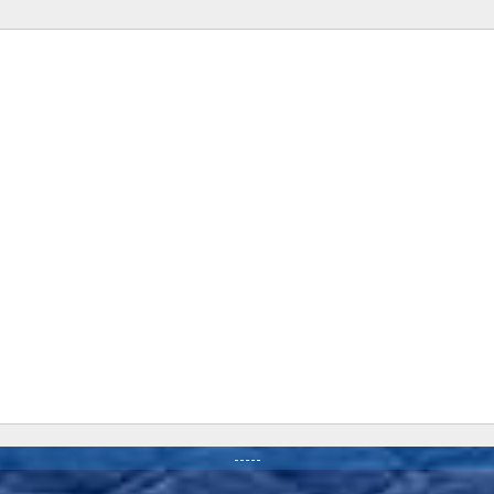
-----