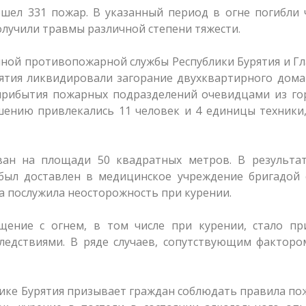
ошел 331 пожар. В указанный период в огне погибли
олучили травмы различной степени тяжести.
нной противопожарной службы Республики Бурятия и Г
ятия ликвидировали загорание двухквартирного дома
прибытия пожарных подразделений очевидцами из го
ушению привлекались 11 человек и 4 единицы техники
ан на площади 50 квадратных метров. В результат
был доставлен в медицинское учреждение бригадой 
 послужила неосторожность при курении.
щение с огнем, в том числе при курении, стало пр
ледствиями. В ряде случаев, сопутствующим факторо
лике Бурятия призывает граждан соблюдать правила п