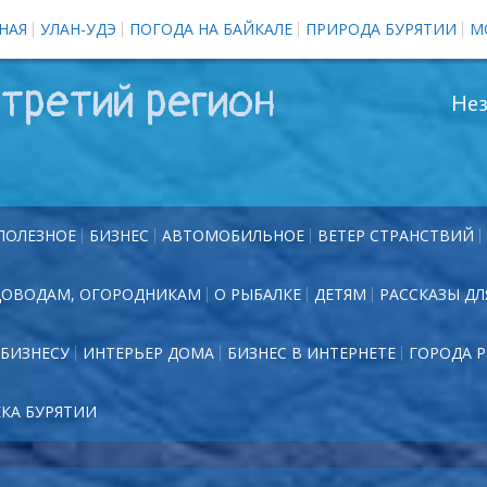
НАЯ
УЛАН-УДЭ
ПОГОДА НА БАЙКАЛЕ
ПРИРОДА БУРЯТИИ
М
третий регион
Нез
ПОЛЕЗНОЕ
БИЗНЕС
АВТОМОБИЛЬНОЕ
ВЕТЕР СТРАНСТВИЙ
ДОВОДАМ, ОГОРОДНИКАМ
О РЫБАЛКЕ
ДЕТЯМ
РАССКАЗЫ ДЛ
БИЗНЕСУ
ИНТЕРЬЕР ДОМА
БИЗНЕС В ИНТЕРНЕТЕ
ГОРОДА 
ЕКА БУРЯТИИ