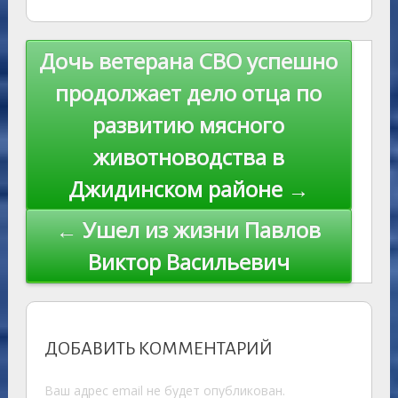
as
r
m
p
st
Li
s
n
p
n
Навигация
Дочь ветерана СВО успешно
ni
al
k
по
продолжает дело отца по
ki
записям
развитию мясного
животноводства в
Джидинском районе →
← Ушел из жизни Павлов
Виктор Васильевич
ДОБАВИТЬ КОММЕНТАРИЙ
Ваш адрес email не будет опубликован.