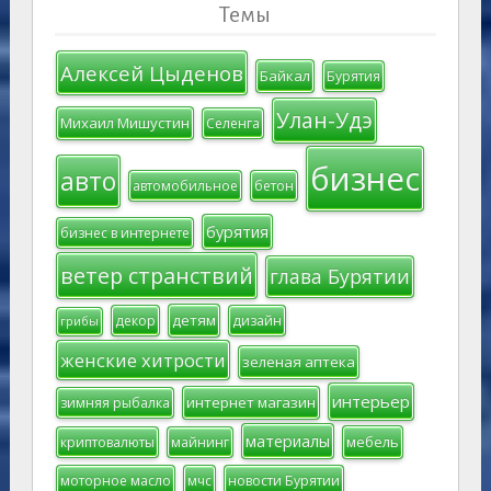
Темы
Алексей Цыденов
Байкал
Бурятия
Улан-Удэ
Михаил Мишустин
Селенга
бизнес
авто
автомобильное
бетон
бурятия
бизнес в интернете
ветер странствий
глава Бурятии
детям
декор
дизайн
грибы
женские хитрости
зеленая аптека
интерьер
интернет магазин
зимняя рыбалка
материалы
мебель
криптовалюты
майнинг
моторное масло
мчс
новости Бурятии