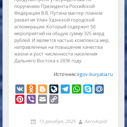
поручению Президента Российской
Федерации В.В. Путина мастер-планом
развития Улан-Удэнской городской
агломерации. Который содержит 50
мероприятий на общую сумму 325 млрд
рублей. И является частью комплекса мер,
направленных на повышение качества
жизни и рост численности населения
Дальнего Востока к 2036 году.
Источник:
egov-buryatia.ru
V
O
Bl
Li
T
W
S
M
K
d
o
v
el
h
k
ai
Pi
Vi
E
C
n
g
eJ
e
at
y
l.
nt
b
m
o
o
g
o
gr
s
p
R
er
er
ai
p
15 декабря, 2025
AeroAspid
kl
er
u
a
A
e
u
e
l
y