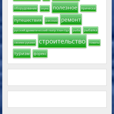
полезное
оборудование
прическа
окунь
ремонт
путешествия
рассказ
рыбалка
русский драматический театр Улан-Удэ
рыба
строительство
своими руками
томаты
туризм
форекс