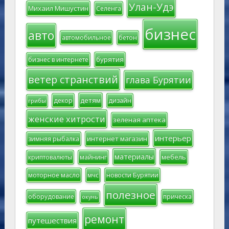
Улан-Удэ
Михаил Мишустин
Селенга
бизнес
авто
автомобильное
бетон
бурятия
бизнес в интернете
ветер странствий
глава Бурятии
детям
декор
дизайн
грибы
женские хитрости
зеленая аптека
интерьер
интернет магазин
зимняя рыбалка
материалы
мебель
криптовалюты
майнинг
моторное масло
мчс
новости Бурятии
полезное
оборудование
прическа
окунь
ремонт
путешествия