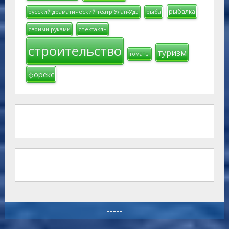
рыбалка
русский драматический театр Улан-Удэ
рыба
своими руками
спектакль
строительство
туризм
томаты
форекс
-----