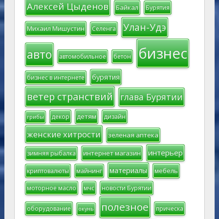
Алексей Цыденов
Байкал
Бурятия
Улан-Удэ
Михаил Мишустин
Селенга
бизнес
авто
автомобильное
бетон
бурятия
бизнес в интернете
ветер странствий
глава Бурятии
детям
декор
дизайн
грибы
женские хитрости
зеленая аптека
интерьер
интернет магазин
зимняя рыбалка
материалы
мебель
криптовалюты
майнинг
моторное масло
мчс
новости Бурятии
полезное
оборудование
прическа
окунь