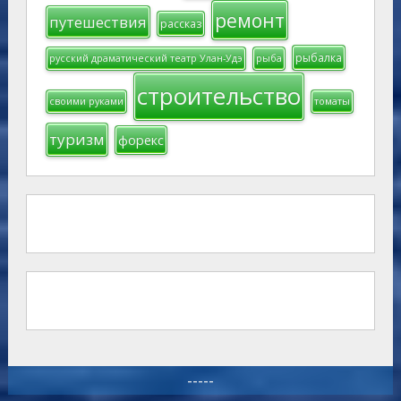
ремонт
путешествия
рассказ
рыбалка
русский драматический театр Улан-Удэ
рыба
строительство
своими руками
томаты
туризм
форекс
-----