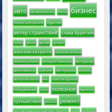
бизнес
авто
автомобильное
бетон
бурятия
бизнес в интернете
ветер странствий
глава Бурятии
детям
декор
дизайн
грибы
женские хитрости
зеленая аптека
интерьер
интернет магазин
зимняя рыбалка
материалы
мебель
криптовалюты
майнинг
моторное масло
мчс
новости Бурятии
полезное
оборудование
прическа
окунь
ремонт
путешествия
рассказ
рыбалка
русский драматический театр Улан-Удэ
рыба