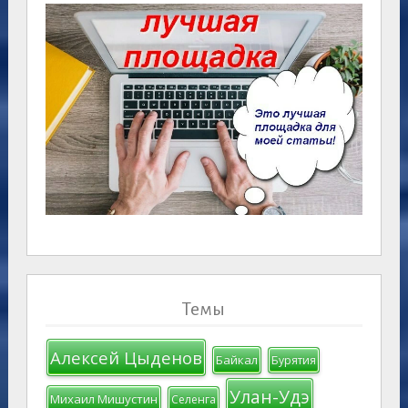
Темы
Алексей Цыденов
Байкал
Бурятия
Улан-Удэ
Михаил Мишустин
Селенга