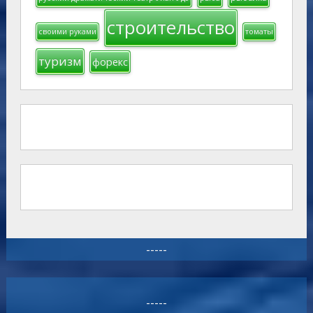
строительство
своими руками
томаты
туризм
форекс
-----
-----