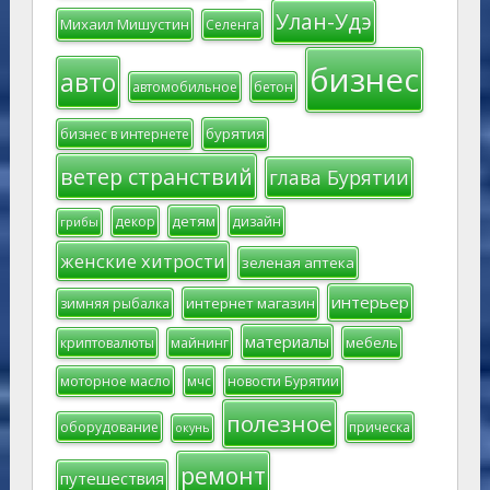
Улан-Удэ
Михаил Мишустин
Селенга
бизнес
авто
автомобильное
бетон
бурятия
бизнес в интернете
ветер странствий
глава Бурятии
детям
декор
дизайн
грибы
женские хитрости
зеленая аптека
интерьер
интернет магазин
зимняя рыбалка
материалы
мебель
криптовалюты
майнинг
моторное масло
мчс
новости Бурятии
полезное
оборудование
прическа
окунь
ремонт
путешествия