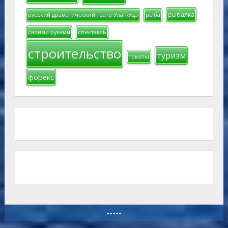
рыбалка
русский драматический театр Улан-Удэ
рыба
своими руками
спектакль
строительство
туризм
томаты
форекс
-----