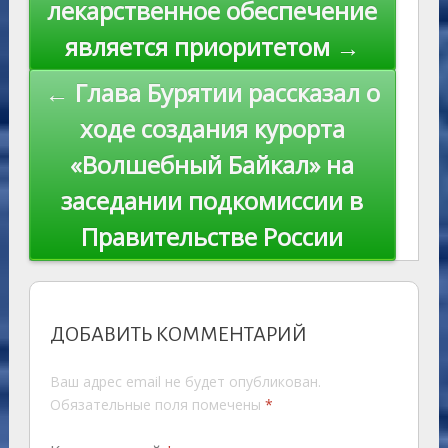
лекарственное обеспечение
ki
записям
является приоритетом →
← Глава Бурятии рассказал о
ходе создания курорта
«Волшебный Байкал» на
заседании подкомиссии в
Правительстве России
ДОБАВИТЬ КОММЕНТАРИЙ
Ваш адрес email не будет опубликован.
Обязательные поля помечены
*