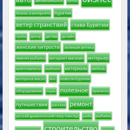
автомобильное
бетон
бурятия
бизнес в интернете
ветер странствий
глава Бурятии
детям
декор
дизайн
грибы
женские хитрости
зеленая аптека
интерьер
интернет магазин
зимняя рыбалка
материалы
мебель
криптовалюты
майнинг
моторное масло
мчс
новости Бурятии
полезное
оборудование
прическа
окунь
ремонт
путешествия
рассказ
рыбалка
русский драматический театр Улан-Удэ
рыба
строительство