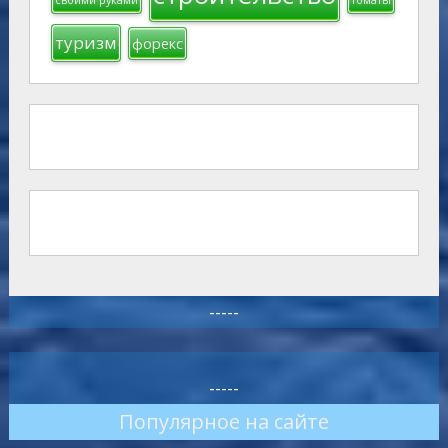
своими руками
томаты
туризм
форекс
-----
-----
Популярное на сайте