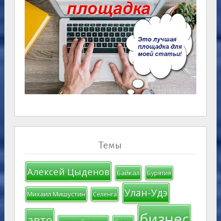
Темы
Алексей Цыденов
Байкал
Бурятия
Улан-Удэ
Михаил Мишустин
Селенга
бизнес
авто