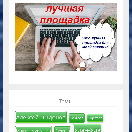
Темы
Алексей Цыденов
Байкал
Бурятия
Улан-Удэ
Михаил Мишустин
Селенга