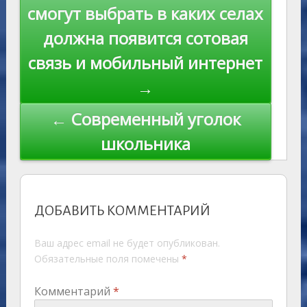
ni
al
k
по
смогут выбрать в каких селах
ki
записям
должна появится сотовая
связь и мобильный интернет
→
← Современный уголок
школьника
ДОБАВИТЬ КОММЕНТАРИЙ
Ваш адрес email не будет опубликован.
Обязательные поля помечены
*
Комментарий
*