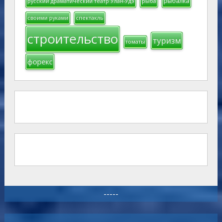
рыбалка
русский драматический театр Улан-Удэ
рыба
своими руками
спектакль
строительство
туризм
томаты
форекс
-----