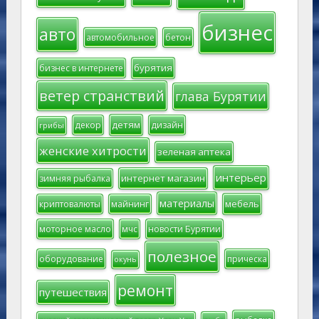
бизнес
авто
автомобильное
бетон
бурятия
бизнес в интернете
ветер странствий
глава Бурятии
детям
декор
дизайн
грибы
женские хитрости
зеленая аптека
интерьер
интернет магазин
зимняя рыбалка
материалы
мебель
криптовалюты
майнинг
моторное масло
мчс
новости Бурятии
полезное
оборудование
прическа
окунь
ремонт
путешествия