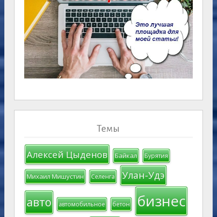
Темы
Алексей Цыденов
Байкал
Бурятия
Улан-Удэ
Михаил Мишустин
Селенга
бизнес
авто
автомобильное
бетон