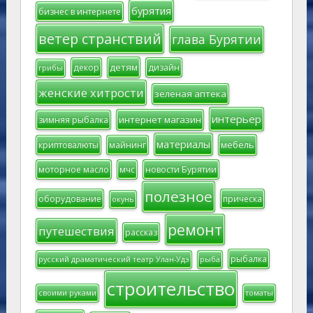
бурятия
бизнес в интернете
ветер странствий
глава Бурятии
детям
декор
дизайн
грибы
женские хитрости
зеленая аптека
интерьер
интернет магазин
зимняя рыбалка
материалы
мебель
криптовалюты
майнинг
моторное масло
мчс
новости Бурятии
полезное
оборудование
прическа
окунь
ремонт
путешествия
рассказ
рыбалка
русский драматический театр Улан-Удэ
рыба
строительство
своими руками
томаты