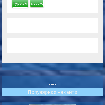
туризм
форекс
-----
-----
Популярное на сайте