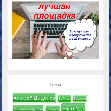
Темы
Алексей Цыденов
Байкал
Бурятия
Улан-Удэ
Михаил Мишустин
Селенга