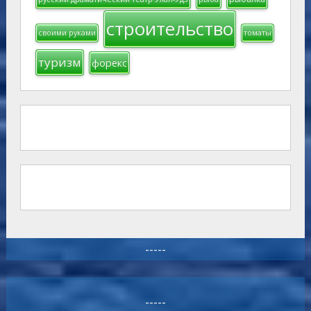
строительство
своими руками
томаты
туризм
форекс
-----
-----