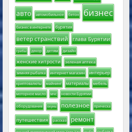
бизнес
авто
автомобильное
бетон
бурятия
бизнес в интернете
ветер странствий
глава Бурятии
детям
декор
дизайн
грибы
женские хитрости
зеленая аптека
интерьер
интернет магазин
зимняя рыбалка
материалы
мебель
криптовалюты
майнинг
моторное масло
мчс
новости Бурятии
полезное
оборудование
прическа
окунь
ремонт
путешествия
рассказ
рыбалка
русский драматический театр Улан-Удэ
рыба