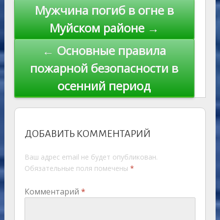
s
n
p
n
Навигация
Мужчина погиб в огне в
ni
al
k
по
Муйском районе →
ki
записям
← Основные правила
пожарной безопасности в
осенний период
ДОБАВИТЬ КОММЕНТАРИЙ
Ваш адрес email не будет опубликован.
Обязательные поля помечены
*
Комментарий
*