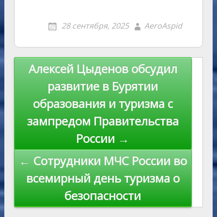
n
g
eJ
e
at
y
l.
nt
b
m
o
o
g
o
gr
s
p
R
er
er
ai
p
28 сентября, 2025
AeroAspid
kl
er
u
a
A
e
u
e
l
y
as
r
m
p
st
Li
s
n
p
n
Навигация
Алексей Цыденов обсудил
ni
al
k
по
развитие в Бурятии
ki
записям
образования и туризма с
зампредом Правительства
России →
← Сотрудники МЧС России во
всемирный день туризма о
безопасности