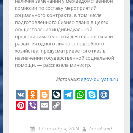
наличия замечаний у межведомственной
комиссии по составу мероприятий
социального контракта, в том числе
подготовленного бизнес-плана в целях
осуществления индивидуальной
предпринимательской деятельности или
развития одного личного подсобного
хозяйства, предусматривается отказ в
назначении государственной социальной
помощи, — рассказала министр.
Источник:
egov-buryatia.ru
V
O
Bl
Li
T
W
S
M
K
d
o
v
el
h
k
ai
Pi
Vi
E
C
n
g
eJ
e
at
y
l.
nt
b
m
o
o
g
o
gr
s
p
R
er
er
ai
p
17 сентября, 2024
AeroAspid
kl
er
u
a
A
e
u