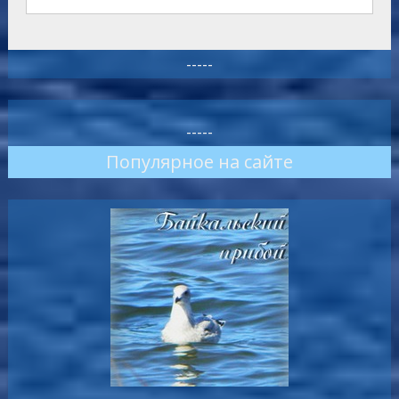
-----
-----
Популярное на сайте