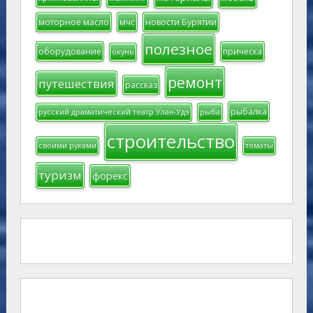
моторное масло
мчс
новости Бурятии
полезное
оборудование
прическа
окунь
ремонт
путешествия
рассказ
рыбалка
русский драматический театр Улан-Удэ
рыба
строительство
своими руками
томаты
туризм
форекс