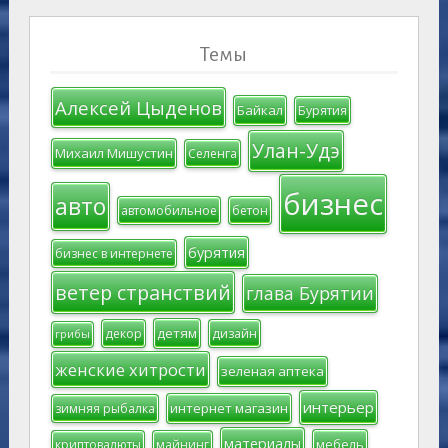
Темы
Алексей Цыденов
Байкал
Бурятия
Улан-Удэ
Михаил Мишустин
Селенга
бизнес
авто
автомобильное
бетон
бурятия
бизнес в интернете
ветер странствий
глава Бурятии
детям
декор
дизайн
грибы
женские хитрости
зеленая аптека
интерьер
интернет магазин
зимняя рыбалка
материалы
мебель
криптовалюты
майнинг