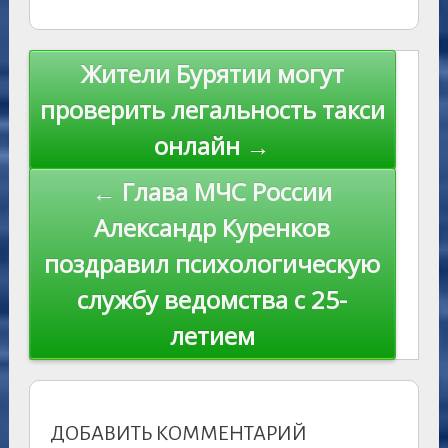
e
l
y
as
r
m
p
st
Li
s
n
p
n
Навигация
Жители Бурятии могут
ni
al
k
по
проверить легальность такси
ki
записям
онлайн →
← Глава МЧС России
Александр Куренков
поздравил психологическую
службу ведомства с 25-
летием
ДОБАВИТЬ КОММЕНТАРИЙ