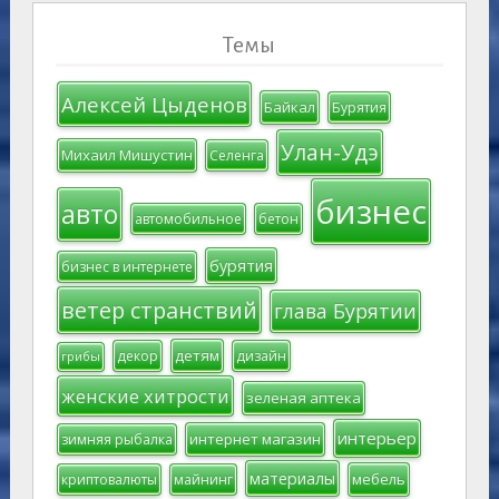
Темы
Алексей Цыденов
Байкал
Бурятия
Улан-Удэ
Михаил Мишустин
Селенга
бизнес
авто
автомобильное
бетон
бурятия
бизнес в интернете
ветер странствий
глава Бурятии
детям
декор
дизайн
грибы
женские хитрости
зеленая аптека
интерьер
интернет магазин
зимняя рыбалка
материалы
мебель
криптовалюты
майнинг