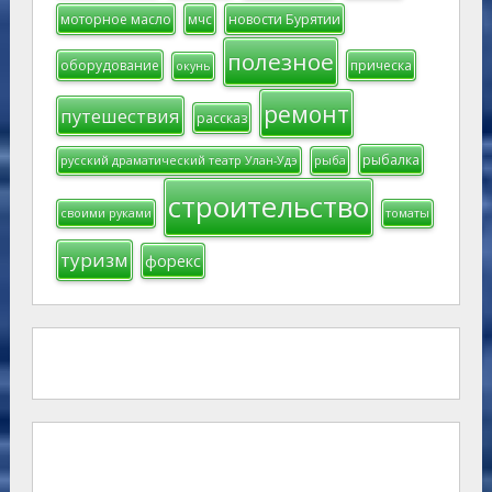
моторное масло
мчс
новости Бурятии
полезное
оборудование
прическа
окунь
ремонт
путешествия
рассказ
рыбалка
русский драматический театр Улан-Удэ
рыба
строительство
своими руками
томаты
туризм
форекс