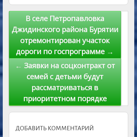
as
r
m
p
st
Li
s
n
p
n
Навигация
В селе Петропавловка
ni
al
k
по
Джидинского района Бурятии
ki
записям
отремонтирован участок
дороги по госпрограмме →
← Заявки на соцконтракт от
семей с детьми будут
рассматриваться в
приоритетном порядке
ДОБАВИТЬ КОММЕНТАРИЙ