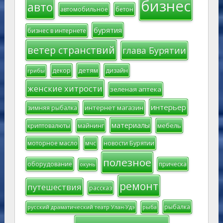
бизнес
авто
автомобильное
бетон
бурятия
бизнес в интернете
ветер странствий
глава Бурятии
детям
декор
дизайн
грибы
женские хитрости
зеленая аптека
интерьер
интернет магазин
зимняя рыбалка
материалы
мебель
криптовалюты
майнинг
моторное масло
мчс
новости Бурятии
полезное
оборудование
прическа
окунь
ремонт
путешествия
рассказ
рыбалка
русский драматический театр Улан-Удэ
рыба