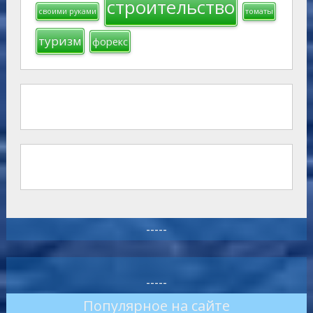
строительство
своими руками
томаты
туризм
форекс
-----
-----
Популярное на сайте