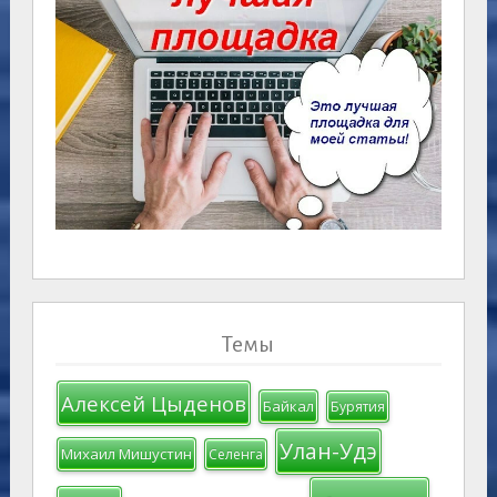
Темы
Алексей Цыденов
Байкал
Бурятия
Улан-Удэ
Михаил Мишустин
Селенга