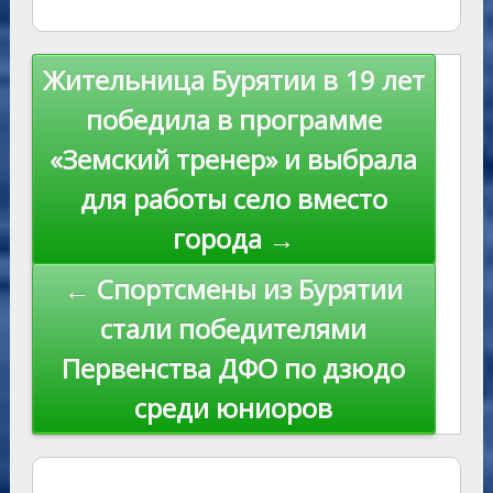
e
l
y
as
r
m
p
st
Li
s
n
p
n
Навигация
Жительница Бурятии в 19 лет
ni
al
k
по
победила в программе
ki
записям
«Земский тренер» и выбрала
для работы село вместо
города →
← Спортсмены из Бурятии
стали победителями
Первенства ДФО по дзюдо
среди юниоров