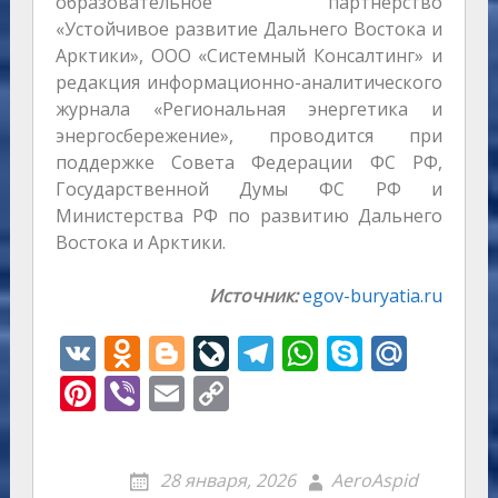
образовательное партнёрство
«Устойчивое развитие Дальнего Востока и
Арктики», ООО «Системный Консалтинг» и
редакция информационно-аналитического
журнала «Региональная энергетика и
энергосбережение», проводится при
поддержке Совета Федерации ФС РФ,
Государственной Думы ФС РФ и
Министерства РФ по развитию Дальнего
Востока и Арктики.
Источник:
egov-buryatia.ru
V
O
Bl
Li
T
W
S
M
K
d
o
v
el
h
k
ai
Pi
Vi
E
C
n
g
eJ
e
at
y
l.
nt
b
m
o
o
g
o
gr
s
p
R
er
er
ai
p
28 января, 2026
AeroAspid
kl
er
u
a
A
e
u