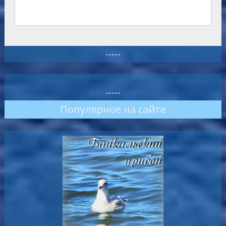
-----
-----
Популярное на сайте