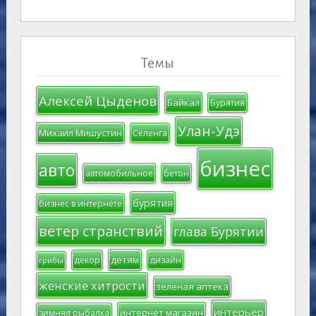
Темы
Алексей Цыденов
Байкал
Бурятия
Улан-Удэ
Михаил Мишустин
Селенга
бизнес
авто
автомобильное
бетон
бурятия
бизнес в интернете
ветер странствий
глава Бурятии
детям
декор
дизайн
грибы
женские хитрости
зеленая аптека
интерьер
интернет магазин
зимняя рыбалка