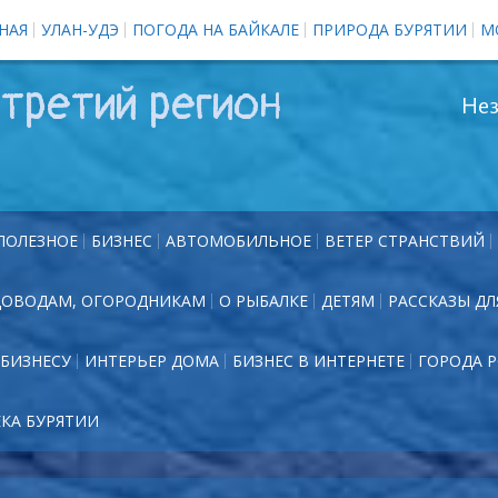
НАЯ
УЛАН-УДЭ
ПОГОДА НА БАЙКАЛЕ
ПРИРОДА БУРЯТИИ
М
третий регион
Нез
ПОЛЕЗНОЕ
БИЗНЕС
АВТОМОБИЛЬНОЕ
ВЕТЕР СТРАНСТВИЙ
ДОВОДАМ, ОГОРОДНИКАМ
О РЫБАЛКЕ
ДЕТЯМ
РАССКАЗЫ ДЛ
БИЗНЕСУ
ИНТЕРЬЕР ДОМА
БИЗНЕС В ИНТЕРНЕТЕ
ГОРОДА 
ЕКА БУРЯТИИ