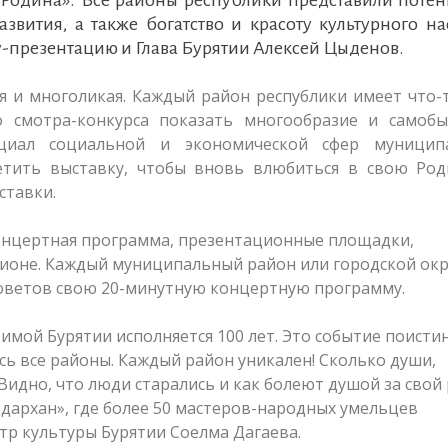
звития, а также богатство и красоту культурного н
у-презентацию и Глава Бурятии Алексей Цыденов.
я и многоликая. Каждый район республики имеет что-
о смотра-конкурса показать многообразие и самобы
циал социальной и экономической сфер муницип
етить выставку, чтобы вновь влюбиться в свою Род
ставки.
концертная программа, презентационные площадки,
ионе. Каждый муниципальный район или городской окр
Советов свою 20-минутную концертную программу.
мой Бурятии исполняется 100 лет. Это событие поисти
сь все районы. Каждый район уникален! Сколько души,
Видно, что люди старались и как болеют душой за свой 
 дархан», где более 50 мастеров-народных умельцев
тр культуры Бурятии Соелма Дагаева.