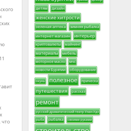
детям
дизайн
ьского
н
женские хитрости
ских
зеленая аптека
зимняя рыбалка
интерьер
интернет магазин
ую
криптовалюты
майнинг
материалы
мебель
11
моторное масло
мчс
новости Бурятии
оборудование
полезное
прическа
окунь
тавит
путешествия
рассказ
ремонт
х
русский драматический театр Улан-Удэ
х
рыбалка
рыба
своими руками
 что
строительство