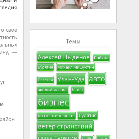
аследия
то свое
тность
Темы
альных
ину, —
Алексей Цыденов
Байкал
Михаил Мишустин
Бурятия
авто
Улан-Удэ
Селенга
уг
автомобильное
бетон
бизнес
не
бурятия
бизнес в интернете
район.
ветер странствий
глава Бурятии
декор
грибы