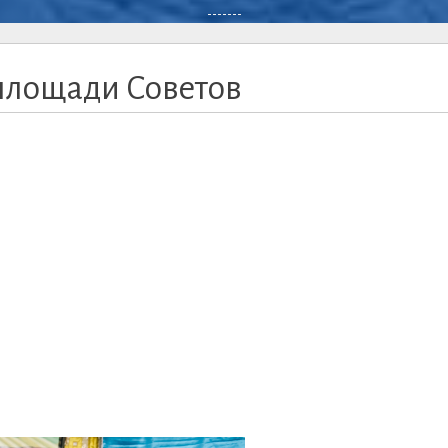
-------
площади Советов