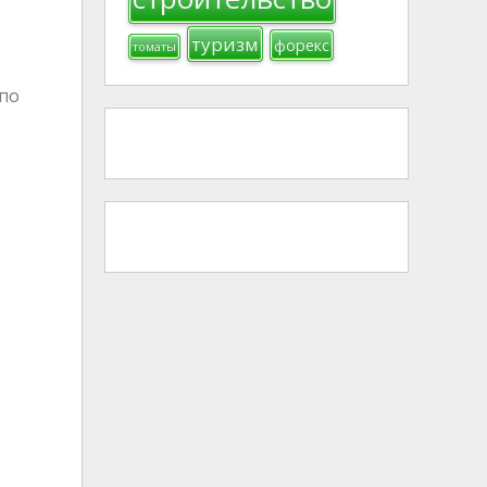
туризм
форекс
томаты
 по