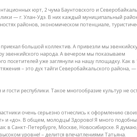
нтационных юрт, 2 чума Баунтовского и Северобайкал
лики — г. Улан-Удэ. В них каждый муниципальный райо
ностях районов, экономическом потенциале, туристиче
 приехал большой коллектив. А привезли мы эвенкийск
ру эвенкийского народа. А вечером мы показываем
о посетителей уже заглянули на нашу площадку. Как в 
итяжения – это дух тайги Северобайкальского района, —
 и гости республики. Такое многообразие культур не ос
частники очень серьезно отнеслись к оформлению свои
» и «до». В общем, молодцы! Здорово! Я много подобны
х: в Санкт-Петербурге, Москве, Новосибирске. Я думаю,
 высоком уровне! – делится впечатлениями Татьяна.