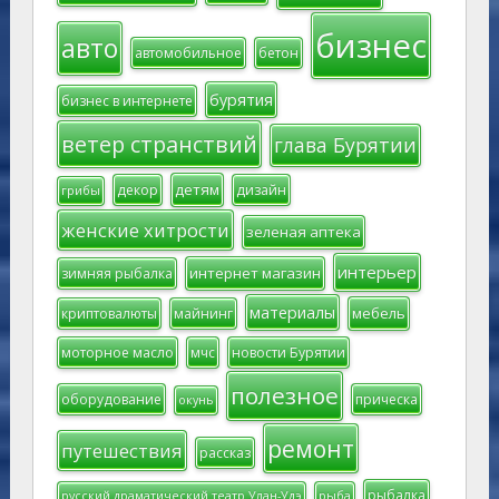
бизнес
авто
автомобильное
бетон
бурятия
бизнес в интернете
ветер странствий
глава Бурятии
детям
декор
дизайн
грибы
женские хитрости
зеленая аптека
интерьер
интернет магазин
зимняя рыбалка
материалы
мебель
криптовалюты
майнинг
моторное масло
мчс
новости Бурятии
полезное
оборудование
прическа
окунь
ремонт
путешествия
рассказ
рыбалка
русский драматический театр Улан-Удэ
рыба