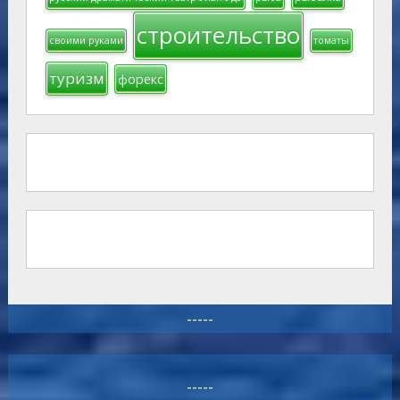
строительство
своими руками
томаты
туризм
форекс
-----
-----