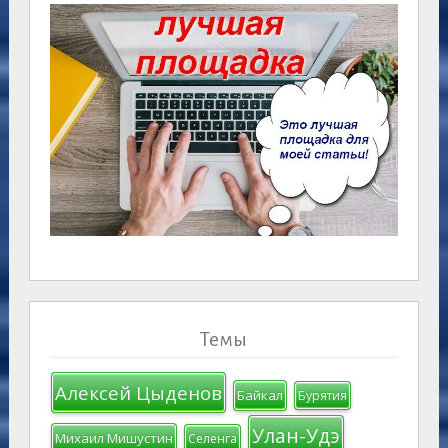
Темы
Алексей Цыденов
Байкал
Бурятия
Улан-Удэ
Михаил Мишустин
Селенга