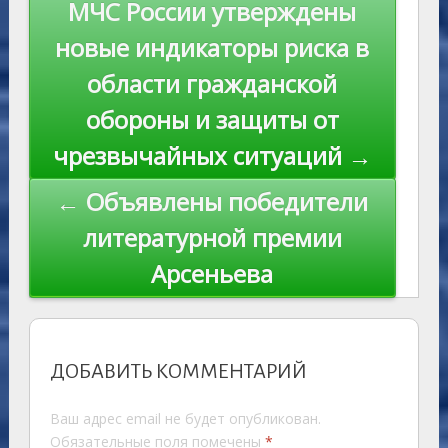
s
n
p
n
Навигация
МЧС России утверждены
ni
al
k
по
новые индикаторы риска в
ki
записям
области гражданской
обороны и защиты от
чрезвычайных ситуаций →
← Объявлены победители
литературной премии
Арсеньева
ДОБАВИТЬ КОММЕНТАРИЙ
Ваш адрес email не будет опубликован.
Обязательные поля помечены
*