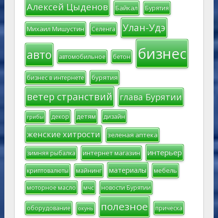
Алексей Цыденов
Байкал
Бурятия
Улан-Удэ
Михаил Мишустин
Селенга
бизнес
авто
автомобильное
бетон
бурятия
бизнес в интернете
ветер странствий
глава Бурятии
детям
декор
дизайн
грибы
женские хитрости
зеленая аптека
интерьер
интернет магазин
зимняя рыбалка
материалы
мебель
криптовалюты
майнинг
моторное масло
мчс
новости Бурятии
полезное
оборудование
прическа
окунь