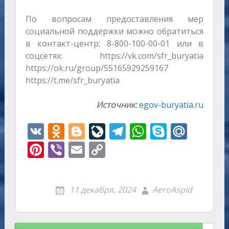
По вопросам предоставления мер
социальной поддержки можно обратиться
в контакт-центр: 8-800-100-00-01 или в
соцсетях: https://vk.com/sfr_buryatia
https://ok.ru/group/55165929259167
https://t.me/sfr_buryatia
Источник:
egov-buryatia.ru
V
O
Bl
Li
T
W
S
M
K
d
o
v
el
h
k
ai
Pi
Vi
E
C
n
g
eJ
e
at
y
l.
nt
b
m
o
o
g
o
gr
s
p
R
er
er
ai
p
11 декабря, 2024
AeroAspid
kl
er
u
a
A
e
u
e
l
y
as
r
m
p
st
Li