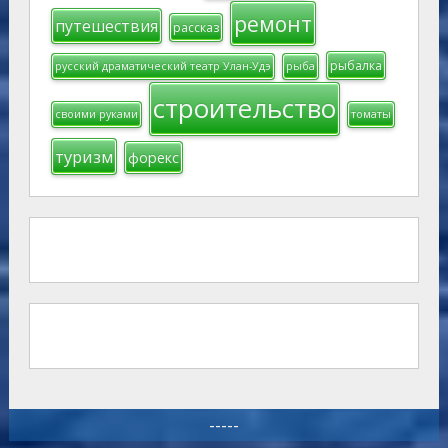
ремонт
путешествия
рассказ
рыбалка
русский драматический театр Улан-Удэ
рыба
строительство
своими руками
томаты
туризм
форекс
-----