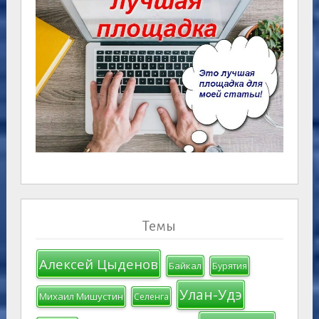
Темы
Алексей Цыденов
Байкал
Бурятия
Улан-Удэ
Михаил Мишустин
Селенга