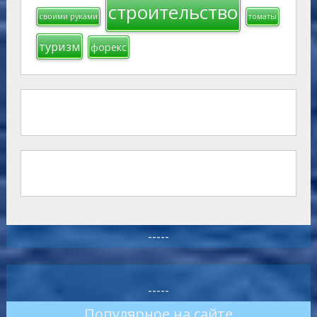
строительство
своими руками
томаты
туризм
форекс
-----
-----
Популярное на сайте