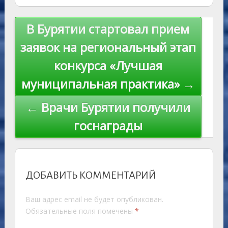
as
r
m
p
st
Li
s
n
p
n
Навигация
В Бурятии стартовал прием
ni
al
k
по
заявок на региональный этап
ki
записям
конкурса «Лучшая
муниципальная практика» →
← Врачи Бурятии получили
госнаграды
ДОБАВИТЬ КОММЕНТАРИЙ
Ваш адрес email не будет опубликован.
Обязательные поля помечены
*