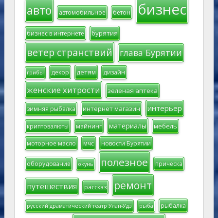
бизнес
авто
автомобильное
бетон
бурятия
бизнес в интернете
ветер странствий
глава Бурятии
детям
декор
дизайн
грибы
женские хитрости
зеленая аптека
интерьер
интернет магазин
зимняя рыбалка
материалы
мебель
криптовалюты
майнинг
моторное масло
мчс
новости Бурятии
полезное
оборудование
прическа
окунь
ремонт
путешествия
рассказ
рыбалка
русский драматический театр Улан-Удэ
рыба