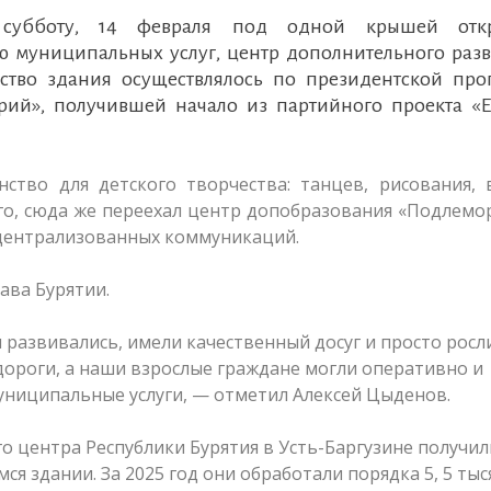
 субботу, 14 февраля под одной крышей отк
 муниципальных услуг, центр дополнительного разв
ьство здания осуществлялось по президентской про
орий», получившей начало из партийного проекта «
ство для детского творчества: танцев, рисования, 
го, сюда же переехал центр допобразования «Подлемо
з централизованных коммуникаций.
ава Бурятии.
 развивались, имели качественный досуг и просто росл
дороги, а наши взрослые граждане могли оперативно и
униципальные услуги, — отметил Алексей Цыденов.
 центра Республики Бурятия в Усть-Баргузине получил
 здании. За 2025 год они обработали порядка 5, 5 тыс