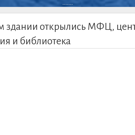
-------
ом здании открылись МФЦ, цен
ия и библиотека