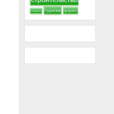
туризм
форекс
томаты