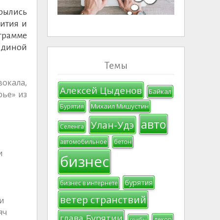
рылись
ития и
грамме
Единой
Темы
вокала,
Алексей Цыденов
Байкал
рье» из
Михаил Мишустин
Бурятия
авто
Улан-Удэ
Селенга
автомобильное
бетон
и
бизнес
бурятия
бизнес в интернете
ветер странствий
и
яч
глава Бурятии
декор
грибы