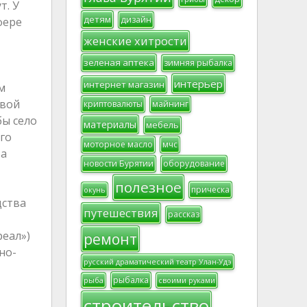
т. У
детям
дизайн
фере
женские хитрости
зеленая аптека
зимняя рыбалка
интерьер
интернет магазин
м
евой
криптовалюты
майнинг
бы село
материалы
мебель
го
моторное масло
мчс
ва
новости Бурятии
оборудование
полезное
прическа
окунь
дства
путешествия
рассказ
реал»)
ремонт
но-
русский драматический театр Улан-Удэ
рыбалка
рыба
своими руками
строительство