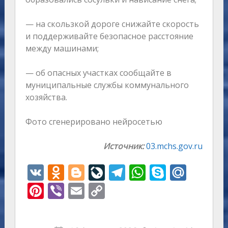
— на скользкой дороге снижайте скорость
и поддерживайте безопасное расстояние
между машинами;
— об опасных участках сообщайте в
муниципальные службы коммунального
хозяйства.
Фото сгенерировано нейросетью
Источник:
03.mchs.gov.ru
V
O
Bl
Li
T
W
S
M
K
d
o
v
el
h
k
ai
Pi
Vi
E
C
n
g
eJ
e
at
y
l.
nt
b
m
o
o
g
o
gr
s
p
R
er
er
ai
p