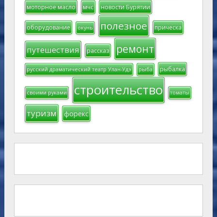
моторное масло
мчс
новости Бурятии
полезное
оборудование
прическа
окунь
ремонт
путешествия
рассказ
рыбалка
русский драматический театр Улан-Удэ
рыба
строительство
своими руками
томаты
туризм
форекс