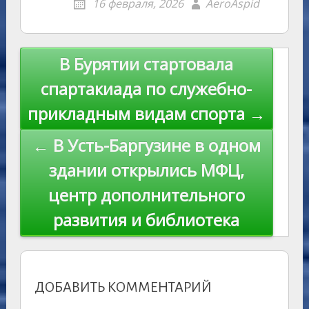
16 февраля, 2026
AeroAspid
kl
er
u
a
A
e
u
e
l
y
as
r
m
p
st
Li
s
n
p
n
Навигация
В Бурятии стартовала
ni
al
k
по
спартакиада по служебно-
ki
записям
прикладным видам спорта →
← В Усть-Баргузине в одном
здании открылись МФЦ,
центр дополнительного
развития и библиотека
ДОБАВИТЬ КОММЕНТАРИЙ