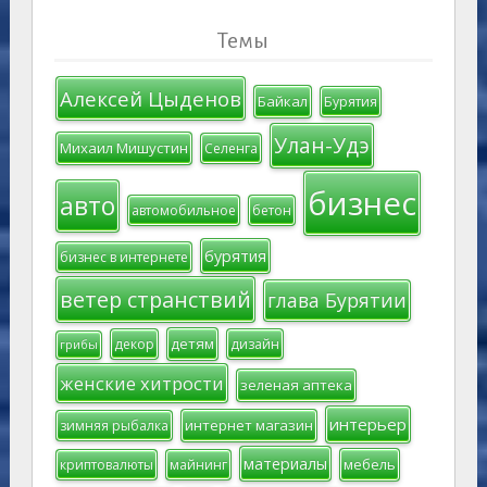
Темы
Алексей Цыденов
Байкал
Бурятия
Улан-Удэ
Михаил Мишустин
Селенга
бизнес
авто
автомобильное
бетон
бурятия
бизнес в интернете
ветер странствий
глава Бурятии
детям
декор
дизайн
грибы
женские хитрости
зеленая аптека
интерьер
интернет магазин
зимняя рыбалка
материалы
мебель
криптовалюты
майнинг