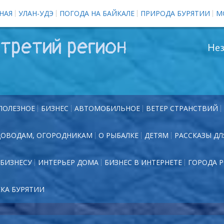
НАЯ
УЛАН-УДЭ
ПОГОДА НА БАЙКАЛЕ
ПРИРОДА БУРЯТИИ
М
третий регион
Нез
ПОЛЕЗНОЕ
БИЗНЕС
АВТОМОБИЛЬНОЕ
ВЕТЕР СТРАНСТВИЙ
ДОВОДАМ, ОГОРОДНИКАМ
О РЫБАЛКЕ
ДЕТЯМ
РАССКАЗЫ ДЛ
БИЗНЕСУ
ИНТЕРЬЕР ДОМА
БИЗНЕС В ИНТЕРНЕТЕ
ГОРОДА 
ЕКА БУРЯТИИ