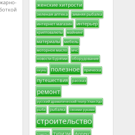
жарно-
женские хитрости
аботкой
зеленая аптека
зимняя рыбалка
интерьер
интернет магазин
криптовалюты
майнинг
материалы
мебель
моторное масло
мчс
новости Бурятии
оборудование
полезное
прическа
окунь
путешествия
рассказ
ремонт
русский драматический театр Улан-Удэ
рыбалка
рыба
своими руками
строительство
туризм
форекс
томаты