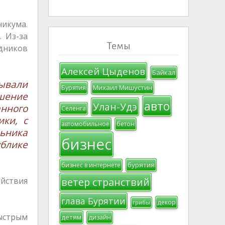
никума.
. Из-за
Темы
удников
Алексей Цыденов
Байкал
ывали
Михаил Мишустин
Бурятия
шение
авто
Улан-Удэ
нного
Селенга
ики, с
автомобильное
бетон
льника
бизнес
блике
бурятия
бизнес в интернете
йствия
ветер странствий
глава Бурятии
декор
грибы
быстрым
детям
дизайн