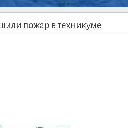
-------
ушили пожар в техникуме