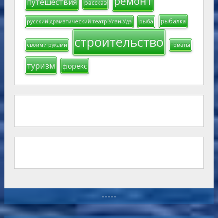
ремонт
путешествия
рассказ
рыбалка
русский драматический театр Улан-Удэ
рыба
строительство
своими руками
томаты
туризм
форекс
-----