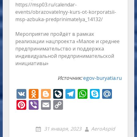
https://msp03.ru/calendar-
events/obrazovatelnyy-kurs-ot-korporatsii-
msp-azbuka-predprinimatelya_14132/
Мероприятие пройдёт в рамках
реализации нацпроекта «Малое и среднее
предпринимательство и поддержка
индивидуальной предпринимательской
инициативы»
Источник:
egov-buryatia.ru
V
O
Bl
Li
T
W
S
M
K
d
o
v
el
h
k
ai
Pi
Vi
E
C
n
g
eJ
e
at
y
l.
nt
b
m
o
o
g
o
gr
s
p
R
er
er
ai
p
31 января, 2023
AeroAspid
kl
er
u
a
A
e
u
e
l
y