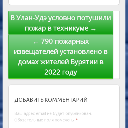
as
r
m
p
st
Li
s
n
p
n
Навигация
В Улан-Удэ условно потушили
ni
al
k
по
пожар в техникуме →
ki
записям
← 790 пожарных
извещателей установлено в
домах жителей Бурятии в
2022 году
ДОБАВИТЬ КОММЕНТАРИЙ
Ваш адрес email не будет опубликован.
Обязательные поля помечены
*