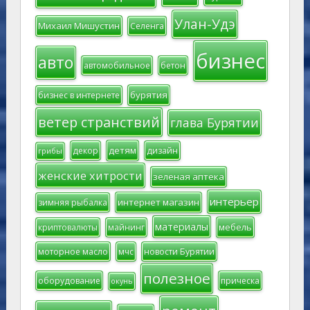
Улан-Удэ
Михаил Мишустин
Селенга
бизнес
авто
автомобильное
бетон
бурятия
бизнес в интернете
ветер странствий
глава Бурятии
детям
декор
дизайн
грибы
женские хитрости
зеленая аптека
интерьер
интернет магазин
зимняя рыбалка
материалы
мебель
криптовалюты
майнинг
моторное масло
мчс
новости Бурятии
полезное
оборудование
прическа
окунь