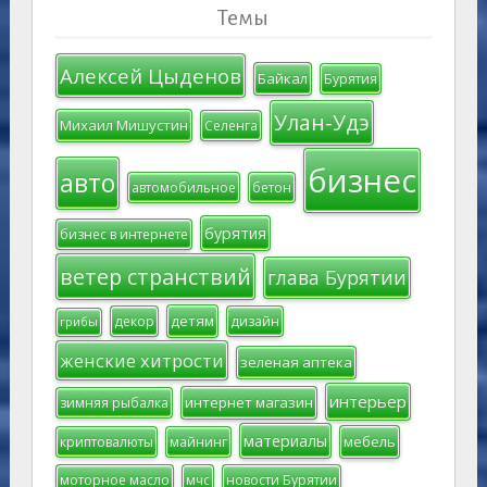
Темы
Алексей Цыденов
Байкал
Бурятия
Улан-Удэ
Михаил Мишустин
Селенга
бизнес
авто
автомобильное
бетон
бурятия
бизнес в интернете
ветер странствий
глава Бурятии
детям
декор
дизайн
грибы
женские хитрости
зеленая аптека
интерьер
интернет магазин
зимняя рыбалка
материалы
мебель
криптовалюты
майнинг
моторное масло
мчс
новости Бурятии