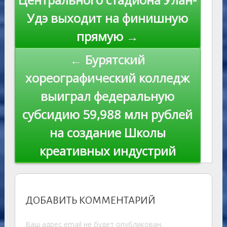
ki
записям
Удэ выходит на финишную
прямую →
← Бурятский
хореографический колледж
выиграл федеральную
субсидию 59,988 млн рублей
на создание Школы
креативных индустрий
ДОБАВИТЬ КОММЕНТАРИЙ
Ваш адрес email не будет опубликован.