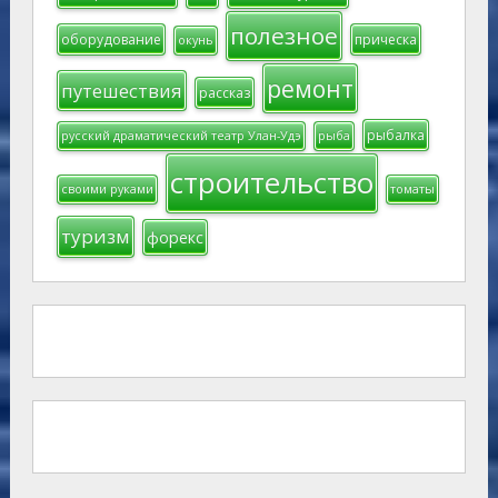
полезное
оборудование
прическа
окунь
ремонт
путешествия
рассказ
рыбалка
русский драматический театр Улан-Удэ
рыба
строительство
своими руками
томаты
туризм
форекс