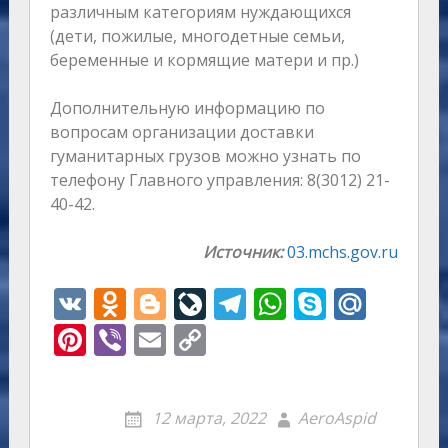
различным категориям нуждающихся
(дети, пожилые, многодетные семьи,
беременные и кормящие матери и пр.)
Дополнительную информацию по
вопросам организации доставки
гуманитарных грузов можно узнать по
телефону Главного управления: 8(3012) 21-
40-42.
Источник:
03.mchs.gov.ru
V
O
Bl
Li
T
W
S
M
K
d
o
v
el
h
k
ai
Pi
Vi
E
C
n
g
eJ
e
at
y
l.
nt
b
m
o
o
g
o
gr
s
p
R
er
er
ai
p
12 марта, 2022
AeroAspid
kl
er
u
a
A
e
u
e
l
y