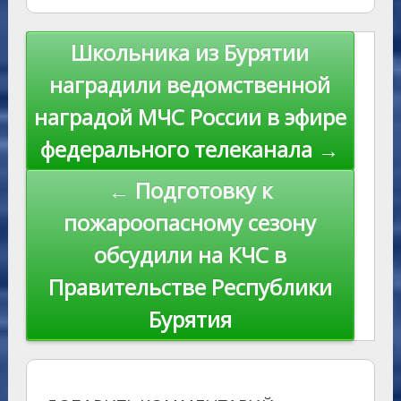
as
r
m
p
st
Li
s
n
p
n
Навигация
Школьника из Бурятии
ni
al
k
по
наградили ведомственной
ki
записям
наградой МЧС России в эфире
федерального телеканала →
← Подготовку к
пожароопасному сезону
обсудили на КЧС в
Правительстве Республики
Бурятия