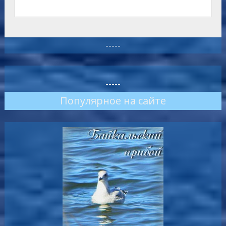
-----
-----
Популярное на сайте