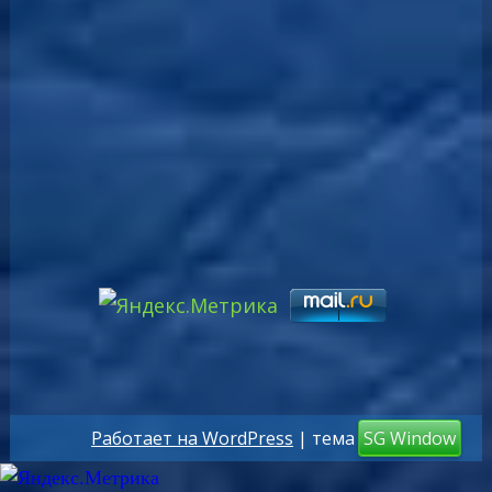
Работает на WordPress
| тема
SG Window