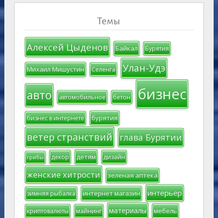
Темы
Алексей Цыденов
Байкал
Бурятия
Улан-Удэ
Михаил Мишустин
Селенга
бизнес
авто
автомобильное
бетон
бурятия
бизнес в интернете
ветер странствий
глава Бурятии
детям
декор
дизайн
грибы
женские хитрости
зеленая аптека
интерьер
интернет магазин
зимняя рыбалка
материалы
мебель
криптовалюты
майнинг