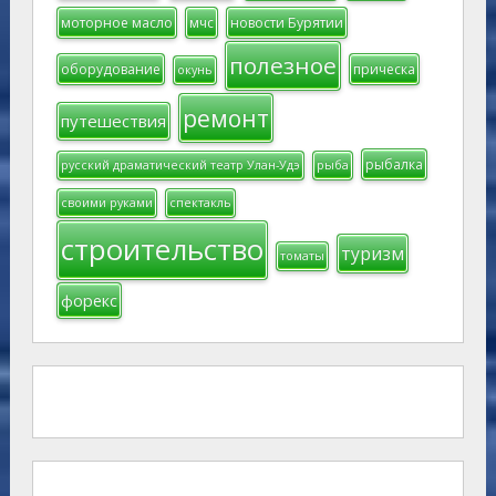
моторное масло
мчс
новости Бурятии
полезное
оборудование
прическа
окунь
ремонт
путешествия
рыбалка
русский драматический театр Улан-Удэ
рыба
своими руками
спектакль
строительство
туризм
томаты
форекс