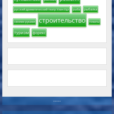
рыбалка
русский драматический театр Улан-Удэ
рыба
строительство
своими руками
томаты
туризм
форекс
-----