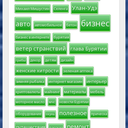
Улан-Удэ
Михаил Мишустин
Селенга
бизнес
авто
автомобильное
бетон
бурятия
бизнес в интернете
ветер странствий
глава Бурятии
детям
декор
дизайн
грибы
женские хитрости
зеленая аптека
интерьер
интернет магазин
зимняя рыбалка
материалы
мебель
криптовалюты
майнинг
моторное масло
мчс
новости Бурятии
полезное
оборудование
прическа
окунь
ремонт
путешествия
рассказ