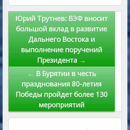
as
r
m
p
st
Li
s
n
p
n
Навигация
Юрий Трутнев: ВЭФ вносит
ni
al
k
по
большой вклад в развитие
ki
записям
Дальнего Востока и
выполнение поручений
Президента →
← В Бурятии в честь
празднования 80-летия
Победы пройдет более 130
мероприятий