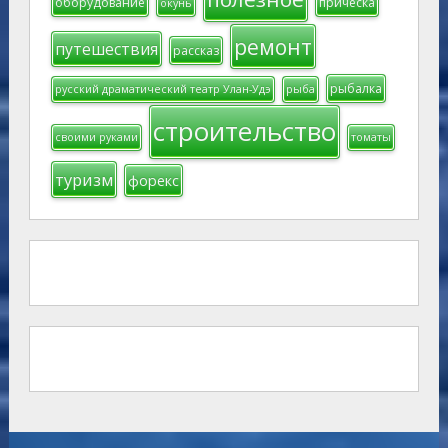
оборудование
прическа
окунь
ремонт
путешествия
рассказ
рыбалка
русский драматический театр Улан-Удэ
рыба
строительство
своими руками
томаты
туризм
форекс