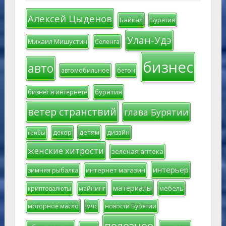
Алексей Цыденов
Байкал
Бурятия
Улан-Удэ
Михаил Мишустин
Селенга
бизнес
авто
автомобильное
бетон
бурятия
бизнес в интернете
ветер странствий
глава Бурятии
детям
декор
дизайн
грибы
женские хитрости
зеленая аптека
интерьер
интернет магазин
зимняя рыбалка
материалы
мебель
криптовалюты
майнинг
моторное масло
мчс
новости Бурятии
полезное