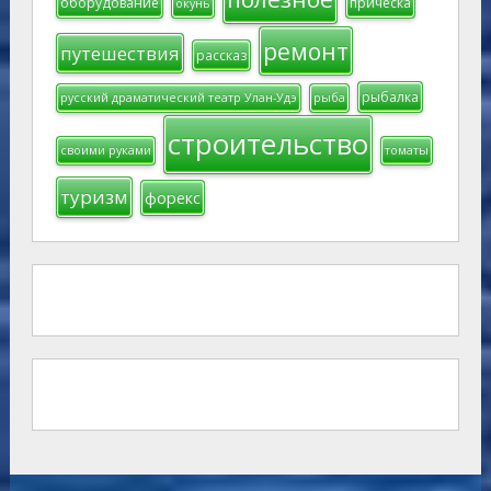
оборудование
прическа
окунь
ремонт
путешествия
рассказ
рыбалка
русский драматический театр Улан-Удэ
рыба
строительство
своими руками
томаты
туризм
форекс