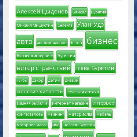
Алексей Цыденов
Байкал
Бурятия
Улан-Удэ
Михаил Мишустин
Селенга
бизнес
авто
автомобильное
бетон
бурятия
бизнес в интернете
ветер странствий
глава Бурятии
детям
декор
дизайн
грибы
женские хитрости
зеленая аптека
интерьер
интернет магазин
зимняя рыбалка
материалы
мебель
криптовалюты
майнинг
моторное масло
мчс
новости Бурятии
полезное