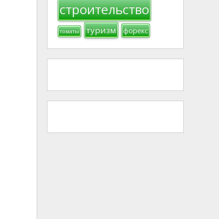
строительство
туризм
форекс
томаты