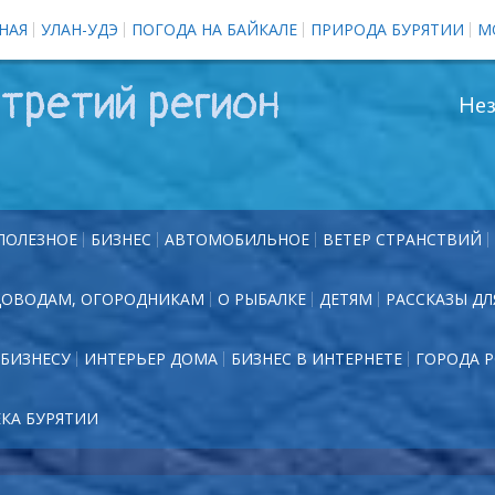
НАЯ
УЛАН-УДЭ
ПОГОДА НА БАЙКАЛЕ
ПРИРОДА БУРЯТИИ
М
третий регион
Нез
ПОЛЕЗНОЕ
БИЗНЕС
АВТОМОБИЛЬНОЕ
ВЕТЕР СТРАНСТВИЙ
ДОВОДАМ, ОГОРОДНИКАМ
О РЫБАЛКЕ
ДЕТЯМ
РАССКАЗЫ ДЛ
БИЗНЕСУ
ИНТЕРЬЕР ДОМА
БИЗНЕС В ИНТЕРНЕТЕ
ГОРОДА 
ЕКА БУРЯТИИ