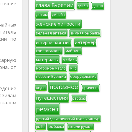
тояние
глава Бурятии
декор
грибы
детям
дизайн
женские хитрости
чайных
ститель
зеленая аптека
зимняя рыбалка
сии по
интерьер
интернет магазин
криптовалюты
майнинг
материалы
жарную
мебель
она, от
моторное масло
мчс
новости Бурятии
оборудование
полезное
прическа
ведение
окунь
равилам
путешествия
рассказ
соналом
ремонт
русский драматический театр Улан-Удэ
рыбалка
рыба
своими руками