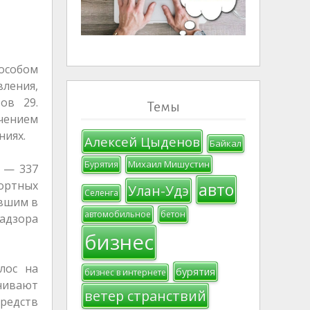
 особом
ления,
ов 29.
Темы
учением
ниях.
Алексей Цыденов
Байкал
Михаил Мишустин
Бурятия
 — 337
ортных
авто
Улан-Удэ
Селенга
авшим в
автомобильное
бетон
адзора
бизнес
лос на
бурятия
бизнес в интернете
енивают
ветер странствий
редств