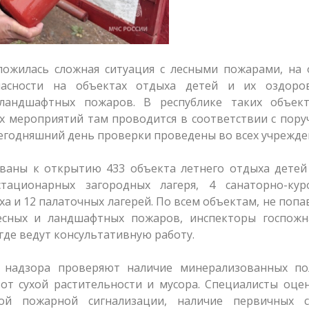
сложилась сложная ситуация с лесными пожарами, на
пасности на объектах отдыха детей и их оздоров
ландшафтных пожаров. В республике таких объект
х мероприятий там проводится в соответствии с пор
егодняшний день проверки проведены во всех учрежде
ованы к открытию 433 объекта летнего отдыха детей
тационарных загородных лагеря, 4 санаторно-кур
ыха и 12 палаточных лагерей. По всем объектам, не поп
есных и ландшафтных пожаров, инспекторы госпожн
где ведут консультативную работу.
о надзора проверяют наличие минерализованных по
 от сухой растительности и мусора. Специалисты оц
кой пожарной сигнализации, наличие первичных с