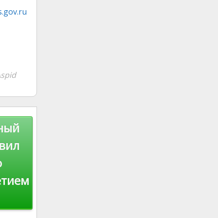
.gov.ru
spid
нный
авил
ю
етием