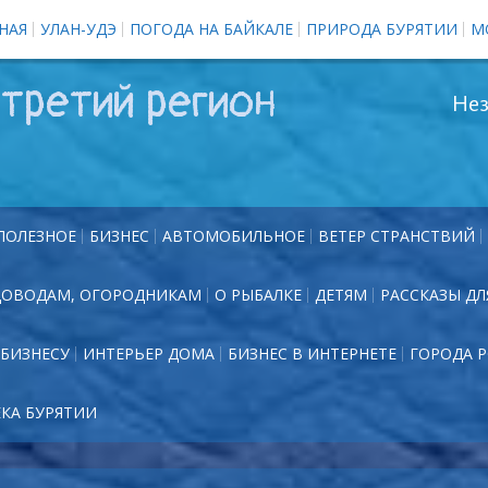
НАЯ
УЛАН-УДЭ
ПОГОДА НА БАЙКАЛЕ
ПРИРОДА БУРЯТИИ
М
третий регион
Нез
ПОЛЕЗНОЕ
БИЗНЕС
АВТОМОБИЛЬНОЕ
ВЕТЕР СТРАНСТВИЙ
ДОВОДАМ, ОГОРОДНИКАМ
О РЫБАЛКЕ
ДЕТЯМ
РАССКАЗЫ ДЛ
БИЗНЕСУ
ИНТЕРЬЕР ДОМА
БИЗНЕС В ИНТЕРНЕТЕ
ГОРОДА 
ЕКА БУРЯТИИ