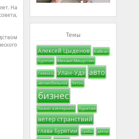
лет. На
совета,
Темы
дством
ческого
Алексей Цыденов
Байкал
Михаил Мишустин
Бурятия
авто
Улан-Удэ
Селенга
автомобильное
бетон
бизнес
бурятия
бизнес в интернете
ветер странствий
глава Бурятии
декор
грибы