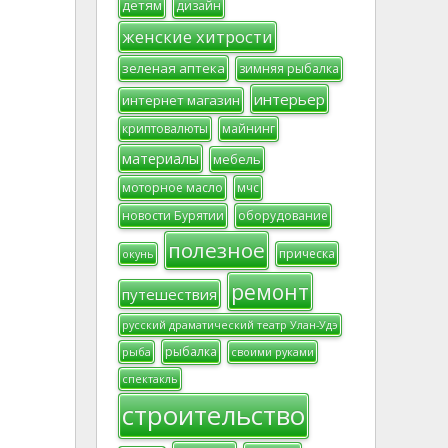
детям
дизайн
женские хитрости
зеленая аптека
зимняя рыбалка
интерьер
интернет магазин
криптовалюты
майнинг
материалы
мебель
моторное масло
мчс
новости Бурятии
оборудование
полезное
прическа
окунь
ремонт
путешествия
русский драматический театр Улан-Удэ
рыбалка
рыба
своими руками
спектакль
строительство