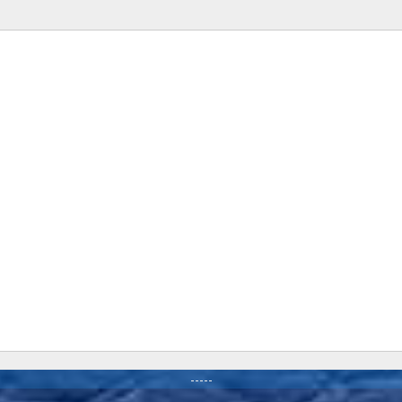
-----