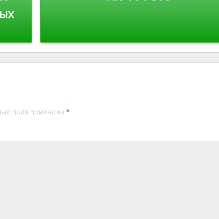
ных
ные поля помечены
*