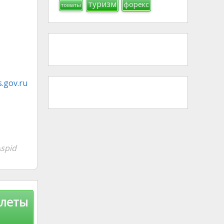
туризм
форекс
томаты
.gov.ru
spid
олеты