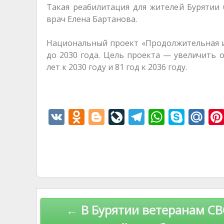
Такая реабилитация для жителей Бурятии б
врач Елена Бартанова.
Национальный проект «Продолжительная и 
до 2030 года. Цель проекта — увеличить 
лет к 2030 году и 81 год к 2036 году.
V
O
Bl
Li
T
W
S
M
K
d
o
v
el
h
k
ai
n
g
eJ
e
at
y
l.
o
g
o
gr
s
p
R
kl
er
u
a
A
e
u
as
r
m
p
Навигация
← В Бурятии ветеранам С
s
n
p
по