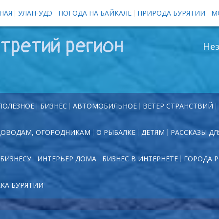
НАЯ
УЛАН-УДЭ
ПОГОДА НА БАЙКАЛЕ
ПРИРОДА БУРЯТИИ
М
третий регион
Нез
ПОЛЕЗНОЕ
БИЗНЕС
АВТОМОБИЛЬНОЕ
ВЕТЕР СТРАНСТВИЙ
ДОВОДАМ, ОГОРОДНИКАМ
О РЫБАЛКЕ
ДЕТЯМ
РАССКАЗЫ ДЛ
БИЗНЕСУ
ИНТЕРЬЕР ДОМА
БИЗНЕС В ИНТЕРНЕТЕ
ГОРОДА 
ЕКА БУРЯТИИ