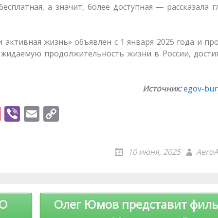
есплатная, а значит, более доступная — рассказала 
активная жизнь» объявлен с 1 января 2025 года и пр
ожидаемую продолжительность жизни в России, дости
Источник:
egov-bury
Pi
Vi
E
C
nt
b
m
o
er
er
ai
p
10 июня, 2025
AeroA
e
l
y
st
Li
n
ВО
Олег Юмов представит филь
k