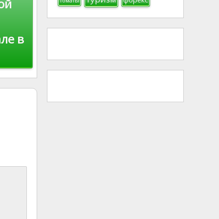
ой
томаты
ле в