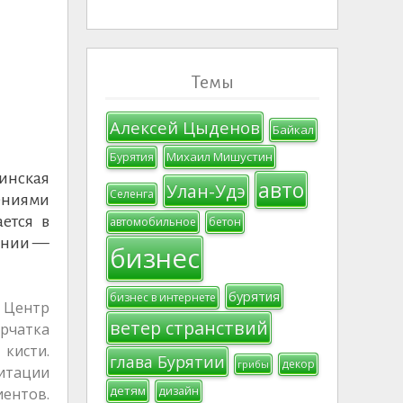
Темы
Алексей Цыденов
Байкал
Михаил Мишустин
Бурятия
инская
авто
Улан-Удэ
Селенга
ениями
ется в
автомобильное
бетон
ании —
бизнес
бурятия
бизнес в интернете
 Центр
ветер странствий
рчатка
кисти.
глава Бурятии
декор
грибы
итации
детям
дизайн
иентов.