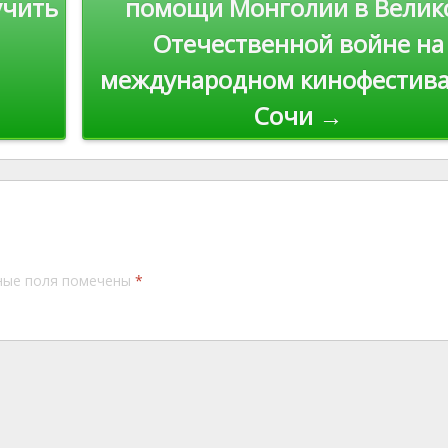
учить
помощи Монголии в Велик
Отечественной войне на
международном кинофестива
Сочи →
ные поля помечены
*