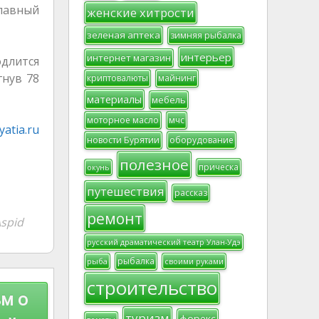
главный
женские хитрости
зеленая аптека
зимняя рыбалка
интерьер
интернет магазин
одлится
гнув 78
криптовалюты
майнинг
материалы
мебель
моторное масло
мчс
atia.ru
новости Бурятии
оборудование
полезное
прическа
окунь
путешествия
рассказ
ремонт
spid
русский драматический театр Улан-Удэ
рыбалка
рыба
своими руками
строительство
м о
туризм
форекс