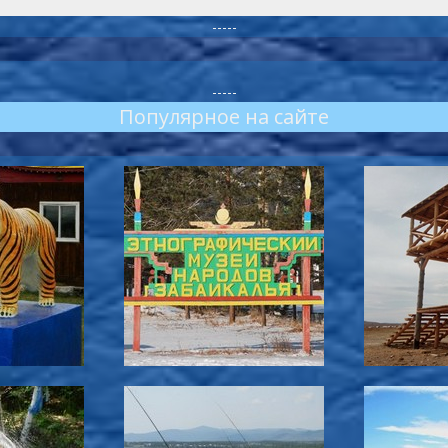
-----
-----
Популярное на сайте