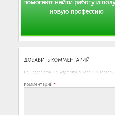
ni
al
помогают найти работу и пол
ki
новую профессию
записям
ДОБАВИТЬ КОММЕНТАРИЙ
Ваш адрес email не будет опубликован.
Обязатель
Комментарий
*