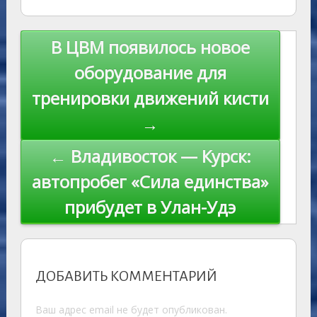
as
r
m
p
st
Li
s
n
p
n
Навигация
В ЦВМ появилось новое
ni
al
k
по
оборудование для
ki
записям
тренировки движений кисти
→
← Владивосток — Курск:
автопробег «Сила единства»
прибудет в Улан-Удэ
ДОБАВИТЬ КОММЕНТАРИЙ
Ваш адрес email не будет опубликован.