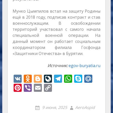
Мунко Цымпилов встал на защиту Родины
ещё в 2018 году, подписав контракт и став
военнослужащим. В освобождении
территорий участвовал с самого начала
специальной военной операции. На
данный момент он работает социальным
координатором филиала Госфонда
«Защитники Отечества» в Бурятии.
Источник:
egov-buryatia.ru
V
O
Bl
Li
T
W
S
M
K
d
o
v
el
h
k
ai
Pi
Vi
E
C
n
g
eJ
e
at
y
l.
nt
b
m
o
o
g
o
gr
s
p
R
er
er
ai
p
9 июня, 2025
AeroAspid
kl
er
u
a
A
e
u
e
l
y