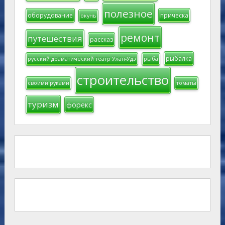
полезное
оборудование
прическа
окунь
ремонт
путешествия
рассказ
рыбалка
русский драматический театр Улан-Удэ
рыба
строительство
своими руками
томаты
туризм
форекс