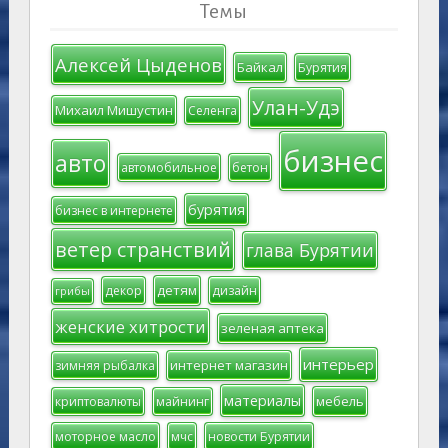
Темы
Алексей Цыденов
Байкал
Бурятия
Улан-Удэ
Михаил Мишустин
Селенга
бизнес
авто
автомобильное
бетон
бурятия
бизнес в интернете
ветер странствий
глава Бурятии
детям
декор
дизайн
грибы
женские хитрости
зеленая аптека
интерьер
интернет магазин
зимняя рыбалка
материалы
мебель
криптовалюты
майнинг
моторное масло
мчс
новости Бурятии