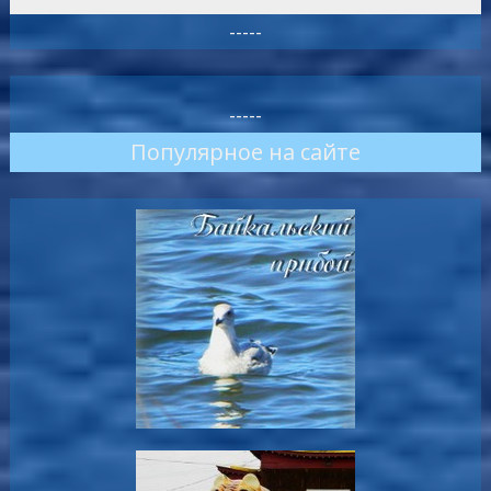
-----
-----
Популярное на сайте