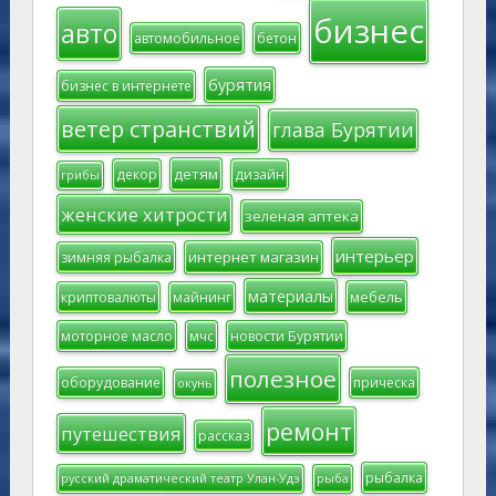
бизнес
авто
автомобильное
бетон
бурятия
бизнес в интернете
ветер странствий
глава Бурятии
детям
декор
дизайн
грибы
женские хитрости
зеленая аптека
интерьер
интернет магазин
зимняя рыбалка
материалы
мебель
криптовалюты
майнинг
моторное масло
мчс
новости Бурятии
полезное
оборудование
прическа
окунь
ремонт
путешествия
рассказ
рыбалка
русский драматический театр Улан-Удэ
рыба