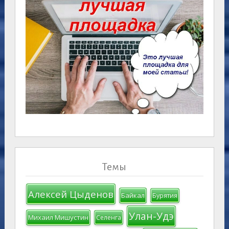
Темы
Алексей Цыденов
Байкал
Бурятия
Улан-Удэ
Михаил Мишустин
Селенга