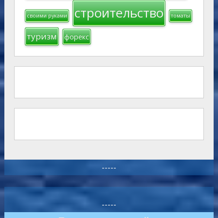
строительство
своими руками
томаты
туризм
форекс
-----
-----