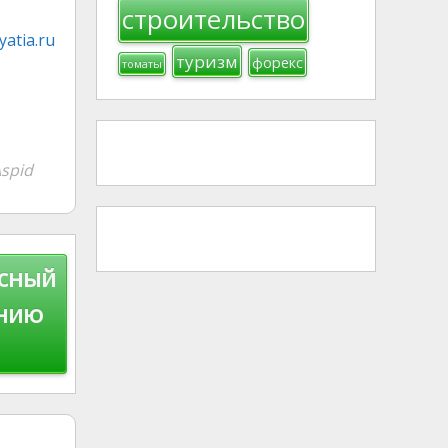
строительство
atia.ru
туризм
форекс
томаты
spid
ксный
ению