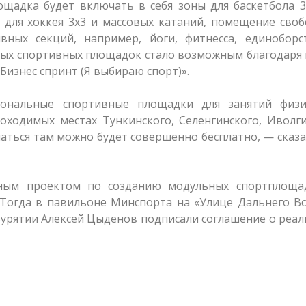
ощадка будет включать в себя зоны для баскетбола 3
, для хоккея 3х3 и массовых катаний, помещение сво
ных секций, например, йоги, фитнесса, единоборс
ных спортивных площадок стало возможным благодаря
Бизнес спринт (Я выбираю спорт)».
иональные спортивные площадки для занятий физи
оходимых местах Тункинского, Селенгинского, Иволг
аться там можно будет совершенно бесплатно, — сказ
тным проектом по созданию модульных спортплоща
 Тогда в павильоне Минспорта на «Улице Дальнего В
Бурятии Алексей Цыденов подписали соглашение о реа