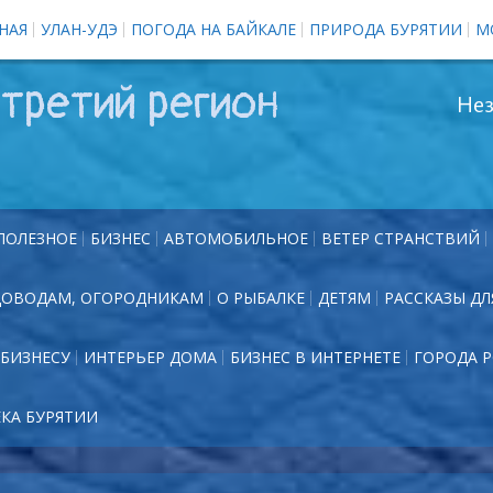
НАЯ
УЛАН-УДЭ
ПОГОДА НА БАЙКАЛЕ
ПРИРОДА БУРЯТИИ
М
третий регион
Нез
ПОЛЕЗНОЕ
БИЗНЕС
АВТОМОБИЛЬНОЕ
ВЕТЕР СТРАНСТВИЙ
ДОВОДАМ, ОГОРОДНИКАМ
О РЫБАЛКЕ
ДЕТЯМ
РАССКАЗЫ ДЛ
БИЗНЕСУ
ИНТЕРЬЕР ДОМА
БИЗНЕС В ИНТЕРНЕТЕ
ГОРОДА 
ЕКА БУРЯТИИ