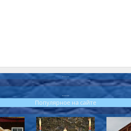
-----
-----
Популярное на сайте