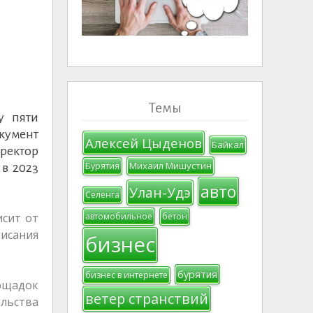
Темы
у пяти
кумент
Алексей Цыденов
Байкал
ректор
Михаил Мишустин
Бурятия
в 2023
авто
Улан-Удэ
Селенга
исит от
автомобильное
бетон
исания
бизнес
бурятия
бизнес в интернете
ощадок
ветер странствий
ельства