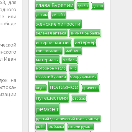
х3, для
глава Бурятии
декор
грибы
бодного
детям
дизайн
тв или
 победе
женские хитрости
зеленая аптека
зимняя рыбалка
интерьер
интернет магазин
ческой
криптовалюты
майнинг
инского
ал Иван
материалы
мебель
моторное масло
мчс
новости Бурятии
оборудование
док на
полезное
остока»
прическа
окунь
лизации
путешествия
рассказ
ремонт
русский драматический театр Улан-Удэ
рыбалка
рыба
своими руками