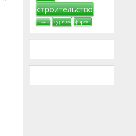
строительство
туризм
форекс
томаты