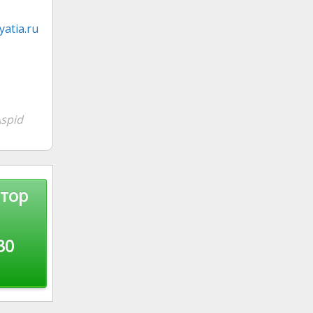
atia.ru
spid
тор
30