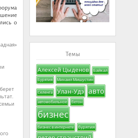
 форума
лашение
лись о
адная»
Темы
ри
Алексей Цыденов
Байкал
Михаил Мишустин
Бурятия
 берет
авто
Улан-Удэ
Селенга
льтат.
автомобильное
бетон
 семьи
бизнес
бурятия
бизнес в интернете
ого
ветер странствий