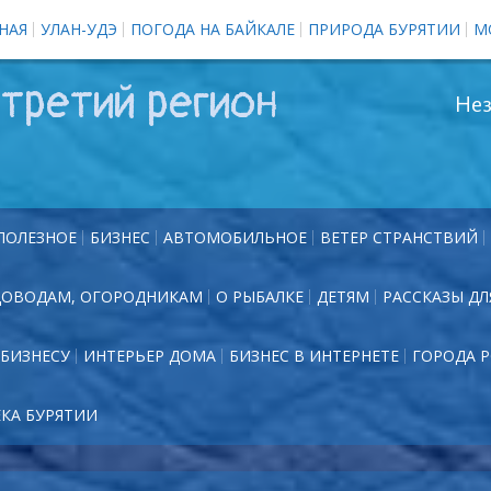
НАЯ
УЛАН-УДЭ
ПОГОДА НА БАЙКАЛЕ
ПРИРОДА БУРЯТИИ
М
третий регион
Нез
ПОЛЕЗНОЕ
БИЗНЕС
АВТОМОБИЛЬНОЕ
ВЕТЕР СТРАНСТВИЙ
ДОВОДАМ, ОГОРОДНИКАМ
О РЫБАЛКЕ
ДЕТЯМ
РАССКАЗЫ ДЛ
БИЗНЕСУ
ИНТЕРЬЕР ДОМА
БИЗНЕС В ИНТЕРНЕТЕ
ГОРОДА 
ЕКА БУРЯТИИ