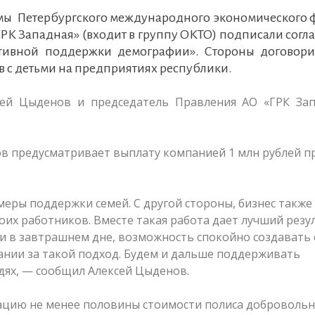
аммы Петербургского международного экономического
ГРК Западная» (входит в группу ОКТО) подписали сог
ативной поддержки демографии». Стороны договори
 с детьми на предприятиях республики.
сей Цыденов и председатель Правления АО «ГРК Зап
в предусматривает выплату компанией 1 млн рублей п
меры поддержки семей. С другой стороны, бизнес также
воих работников. Вместе такая работа дает лучший резу
и в завтрашнем дне, возможность спокойно создавать
пании за такой подход. Будем и дальше поддерживать
юдях, — сообщил Алексей Цыденов.
цию не менее половины стоимости полиса добровольн