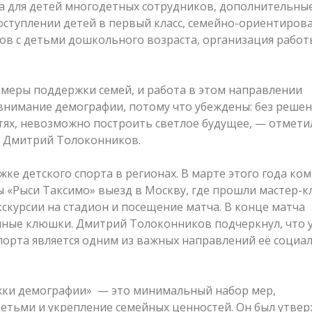
а для детей многодетных сотрудников, дополнительны
ступлении детей в первый класс, семейно-ориентиров
ов с детьми дошкольного возраста, организация работ
меры поддержки семей, и работа в этом направлении
внимание демографии, потому что убеждены: без реше
етях, невозможно построить светлое будущее, — отмети
» Дмитрий Толоконников.
ке детского спорта в регионах. В марте этого года ко
 «Рыси Таксимо» выезд в Москву, где прошли мастер-кл
кскурсии на стадион и посещение матча. В конце матча
нные клюшки. Дмитрий Толоконников подчеркнул, что 
порта является одним из важных направлений её социа
жки демографии» — это минимальный набор мер,
етьми и укрепление семейных ценностей. Он был утве