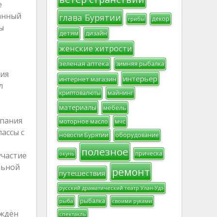
е
анный
глава Бурятии
декор
грибы
ы
детям
дизайн
женские хитрости
зеленая аптека
зимняя рыбалка
ния
интерьер
интернет магазин
л
криптовалюты
майнинг
материалы
мебель
мпания
моторное масло
мчс
ассы с
новости Бурятии
оборудование
полезное
прическа
окунь
участие
льной
ремонт
путешествия
русский драматический театр Улан-Удэ
рыбалка
рыба
своими руками
рждён
спектакль