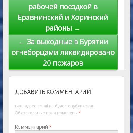
ni
al
k
по
рабочей поездкой в
ki
записям
Еравнинский и Хоринский
районы →
← За выходные в Бурятии
огнеборцами ликвидировано
20 пожаров
ДОБАВИТЬ КОММЕНТАРИЙ
Ваш адрес email не будет опубликован.
Обязательные поля помечены
*
Комментарий
*