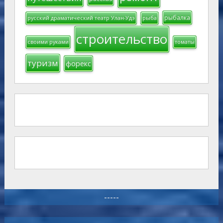
рыбалка
русский драматический театр Улан-Удэ
рыба
строительство
своими руками
томаты
туризм
форекс
-----