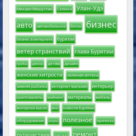
Улан-Удэ
Михаил Мишустин
Селенга
бизнес
авто
автомобильное
бетон
бурятия
бизнес в интернете
ветер странствий
глава Бурятии
детям
декор
дизайн
грибы
женские хитрости
зеленая аптека
интерьер
интернет магазин
зимняя рыбалка
материалы
мебель
криптовалюты
майнинг
моторное масло
мчс
новости Бурятии
полезное
оборудование
прическа
окунь
ремонт
путешествия
рассказ