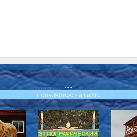
-----
-----
Популярное на сайте