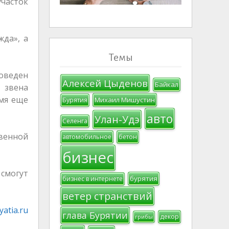
участок
жда», а
Темы
оведен
Алексей Цыденов
Байкал
звена
мя еще
Михаил Мишустин
Бурятия
авто
Улан-Удэ
Селенга
венной
автомобильное
бетон
бизнес
смогут
бурятия
бизнес в интернете
ветер странствий
atia.ru
глава Бурятии
декор
грибы