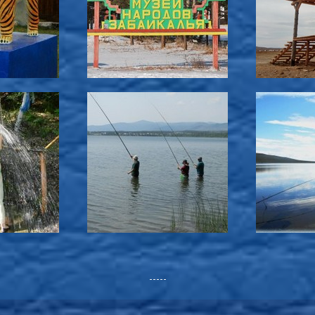
-----