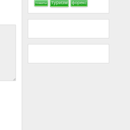
туризм
форекс
томаты