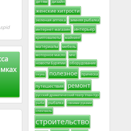
детям
дизайн
женские хитрости
зеленая аптека
зимняя рыбалка
spid
интерьер
интернет магазин
криптовалюты
майнинг
материалы
мебель
моторное масло
мчс
сса
новости Бурятии
оборудование
амках
полезное
прическа
окунь
ремонт
путешествия
русский драматический театр Улан-Удэ
рыбалка
рыба
своими руками
спектакль
строительство