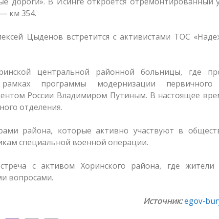
ые дороги». В Исинге откроется отремонтированный 
— км 354.
лексей Цыденов встретится с активистами ТОС «Наде
ринской центральной районной больницы, где пр
рамках программы модернизации первичного 
ентом России Владимиром Путиным. В настоящее вре
ого отделения.
рами района, которые активно участвуют в общест
икам специальной военной операции.
стреча с активом Хоринского района, где жители 
ми вопросами.
Источник:
egov-bury