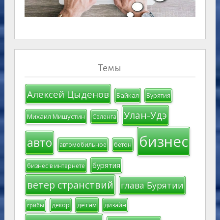
Темы
Алексей Цыденов
Байкал
Бурятия
Улан-Удэ
Михаил Мишустин
Селенга
бизнес
авто
автомобильное
бетон
бурятия
бизнес в интернете
ветер странствий
глава Бурятии
детям
декор
дизайн
грибы