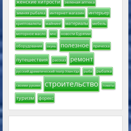
женские хитрости
зеленая аптека
интерьер
интернет магазин
зимняя рыбалка
материалы
мебель
криптовалюты
майнинг
моторное масло
мчс
новости Бурятии
полезное
оборудование
прическа
окунь
ремонт
путешествия
рассказ
рыбалка
русский драматический театр Улан-Удэ
рыба
строительство
своими руками
томаты
туризм
форекс