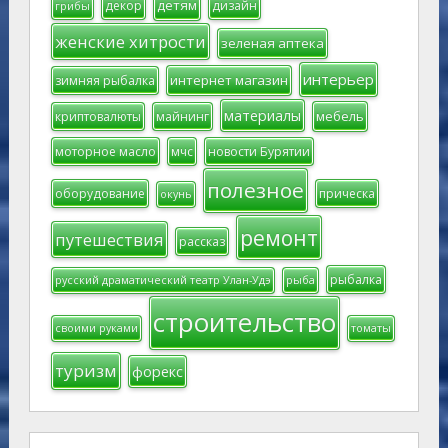
детям
декор
дизайн
грибы
женские хитрости
зеленая аптека
интерьер
интернет магазин
зимняя рыбалка
материалы
мебель
криптовалюты
майнинг
моторное масло
мчс
новости Бурятии
полезное
оборудование
прическа
окунь
ремонт
путешествия
рассказ
рыбалка
русский драматический театр Улан-Удэ
рыба
строительство
своими руками
томаты
туризм
форекс