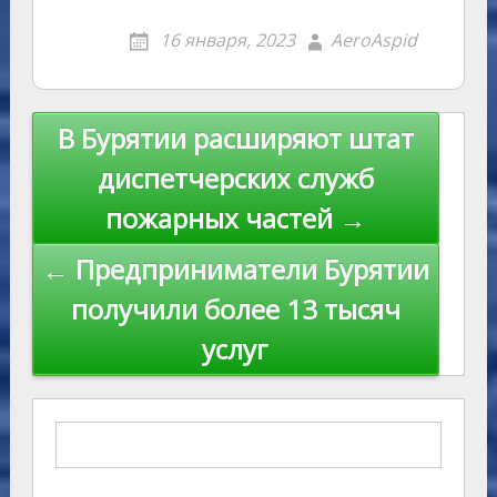
16 января, 2023
AeroAspid
Навигация
В Бурятии расширяют штат
по
диспетчерских служб
записям
пожарных частей →
← Предприниматели Бурятии
получили более 13 тысяч
услуг