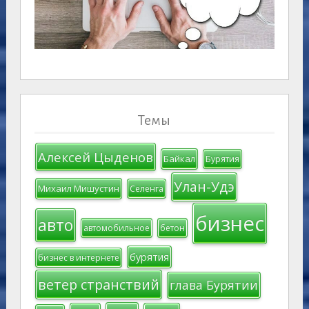
Темы
Алексей Цыденов
Байкал
Бурятия
Улан-Удэ
Михаил Мишустин
Селенга
бизнес
авто
автомобильное
бетон
бурятия
бизнес в интернете
ветер странствий
глава Бурятии