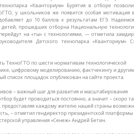
технопарка «Кванториум» Бурятия в отборе позволи
оГТО, у школьников же появится особая мотивация в
обавляет до 10 баллов к результатам ЕГЭ. Надеемся
 детей, прошедших отборна Национальную технологи
перейдут на «ты» с технологиями, — отметила замди
уководителя Детского технопарка «Кванториум» С
ть ТехноГТО по шести нормативам технологической
нике, цифровому моделированию, фактчекингу и другим
ый список площадок опубликован на сайте проекта.
тивов – важный шаг для развития и масштабирования
тбор будет проводиться постоянно, а значит – скоро т
и, предоставляя каждому жителю нашей страны возмож
сть, – отметил гендиректор президентской платформы
стерской управления «Сенеж» Андрей Бетин.