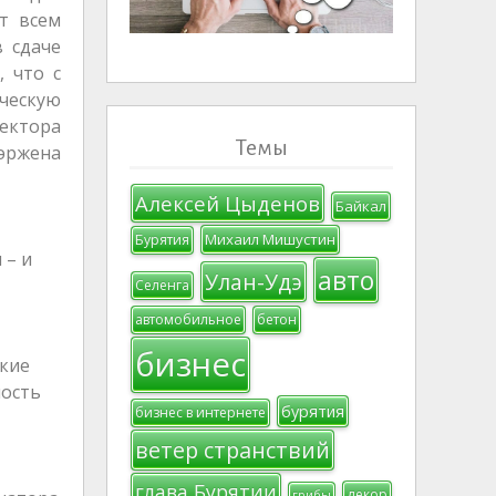
т всем
 сдаче
, что с
ческую
ректора
Темы
эржена
Алексей Цыденов
Байкал
Михаил Мишустин
Бурятия
 – и
авто
Улан-Удэ
Селенга
автомобильное
бетон
бизнес
акие
ность
бурятия
бизнес в интернете
ветер странствий
глава Бурятии
декор
грибы