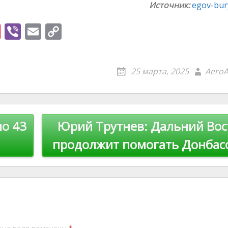
Источник:
egov-bury
Pi
Vi
E
C
nt
b
m
o
er
er
ai
p
25 марта, 2025
AeroA
e
l
y
st
Li
n
но 43
Юрий Трутнев: Дальний Вос
k
продолжит помогать Донбас