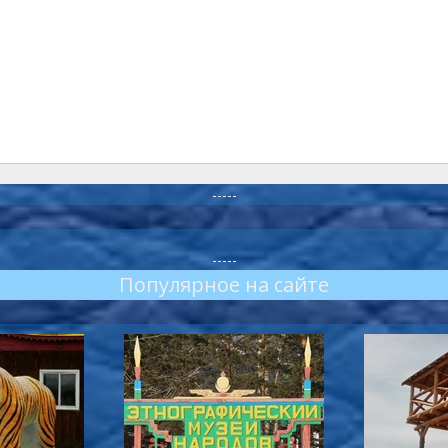
-----
-----
Популярное на сайте