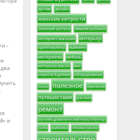
инатора
детям
дизайн
женские хитрости
зеленая аптека
зимняя рыбалка
интерьер
интернет магазин
ти –
криптовалюты
майнинг
материалы
мебель
ми
моторное масло
мчс
 два
новости Бурятии
оборудование
ы
лучить
полезное
прическа
окунь
в
путешествия
рассказ
ремонт
ся
й» и
русский драматический театр Улан-Удэ
рыбалка
рыба
своими руками
строительство