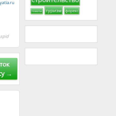
atia.ru
туризм
форекс
томаты
spid
ток
су →