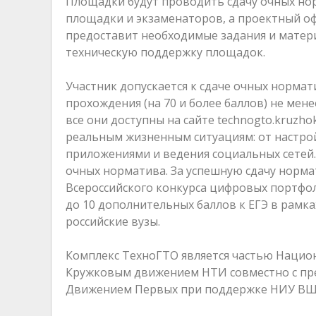
Площадки будут проводить сдачу очных нор
площадки и экзаменаторов, а проектный оф
предоставит необходимые задания и матер
техническую поддержку площадок.
Участник допускается к сдаче очных норма
прохождения (на 70 и более баллов) не мен
все они доступны на сайте technogto.kruzh
реальным жизненным ситуациям: от настро
приложениями и ведения социальных сетей.
очных норматива. За успешную сдачу норм
Всероссийского конкурса цифровых портфол
до 10 дополнительных баллов к ЕГЭ в рамк
российские вузы.
Комплекс ТехноГТО является частью Нацио
Кружковым движением НТИ совместно с пре
Движением Первых при поддержке НИУ ВШ