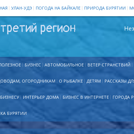
НАЯ
УЛАН-УДЭ
ПОГОДА НА БАЙКАЛЕ
ПРИРОДА БУРЯТИИ
М
третий регион
Нез
ПОЛЕЗНОЕ
БИЗНЕС
АВТОМОБИЛЬНОЕ
ВЕТЕР СТРАНСТВИЙ
ДОВОДАМ, ОГОРОДНИКАМ
О РЫБАЛКЕ
ДЕТЯМ
РАССКАЗЫ ДЛ
БИЗНЕСУ
ИНТЕРЬЕР ДОМА
БИЗНЕС В ИНТЕРНЕТЕ
ГОРОДА 
ЕКА БУРЯТИИ