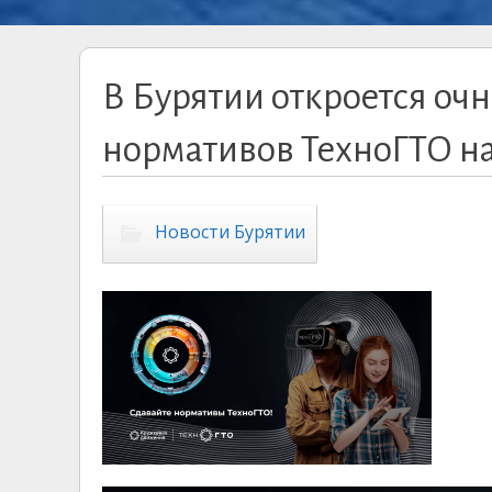
В Бурятии откроется оч
нормативов ТехноГТО на
Новости Бурятии