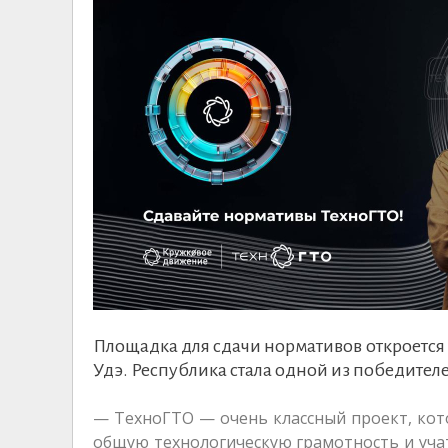
Площадка для сдачи нормативов откроется 
Удэ. Республика стала одной из победител
— ТехноГТО — очень классный проект, ко
общую технологическую грамотность и уча