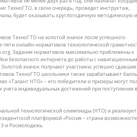
мативов не менее двух раз в год, они назначат коорд
ис ТехноГТО, в свою очередь, проведет инструктаж,
иалы, будет оказывать круглогодичную методическую и
тивов ТехноГТО на золотой значок после успешного
ее пяти онлайн-нормативов технологической грамотнос
ok.org. Задания нормативов максимально приближены к
йки безопасного интернета до работы с навигационны
 Золотой значок получают участники, успешно сдавшие
ативов ТехноГТО школьники также зарабатывают балл
ио «Талант НТО» – его победители и призеры могут по
ах учета индивидуальных достижений при поступлении 
нальной технологической олимпиады (НТО) и реализует
зидентской платформой «Россия – страна возможносте
Э и Росмолодежь.