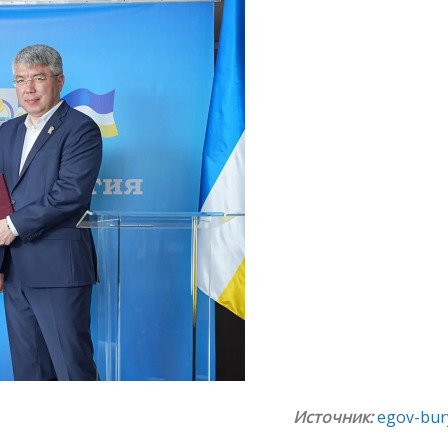
Источник:
egov-bury