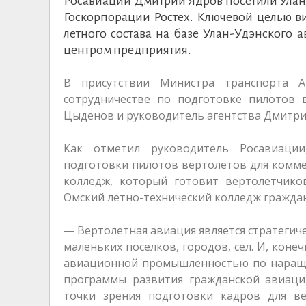
Росавиации Дмитрий Ядров посетили Улан
Госкорпорации Ростех. Ключевой целью в
летного состава на базе Улан-Удэнского
центром предприятия.
В присутствии Министра транспорта А
сотрудничестве по подготовке пилотов в
Цыденов и руководитель агентства Дмитри
Как отметил руководитель Росавиаци
подготовки пилотов вертолетов для коммер
колледж, который готовит вертолетчико
Омский летно-технический колледж граждан
— Вертолетная авиация является стратегич
маленьких поселков, городов, сел. И, коне
авиационной промышленностью по наращи
программы развития гражданской авиации
точки зрения подготовки кадров для ве