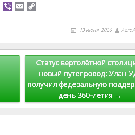
Pi
Vi
E
C
nt
b
m
o
er
er
ai
p
13 июня, 2026
AeroA
e
l
y
st
Li
n
Статус вертолётной столиц
k
новый путепровод: Улан-У
получил федеральную поддер
день 360-летия →