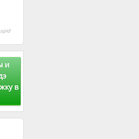
spid
ы и
дэ
жку в