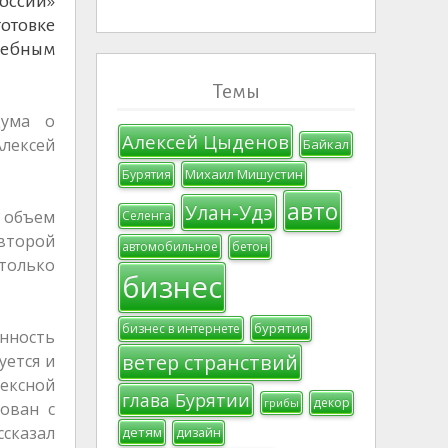
оссии»
готовке
чебным
Темы
дума о
Алексей Цыденов
лексей
Байкал
Михаил Мишустин
Бурятия
авто
Улан-Удэ
 объем
Селенга
 второй
автомобильное
бетон
только
бизнес
бурятия
бизнес в интернете
анность
ветер странствий
уется и
ексной
глава Бурятии
декор
грибы
ован с
сказал
детям
дизайн