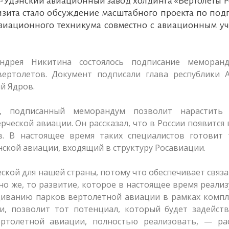
-Удэнский авиационный завод холдинга «Вертолеты Р
изита стало обсуждение масштабного проекта по под
 авиационного техникума совместно с авиационным у
ндрея Никитина состоялось подписание меморан
ертолетов. Документ подписали глава республики А
й Ядров.
и, подписанный меморандум позволит нарастить
ческой авиации. Он рассказал, что в России появится
в. В настоящее время таких специалистов готовит 
ской авиации, входящий в структуру Росавиации.
еской для нашей страны, потому что обеспечивает связ
чно же, то развитие, которое в настоящее время реализ
ванию парков вертолетной авиации в рамках компл
, позволит тот потенциал, который будет задейств
ртолетной авиации, полностью реализовать, — рас