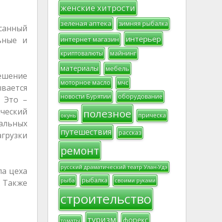
женские хитрости
зеленая аптека
зимняя рыбалка
исанный
интерьер
интернет магазин
ьные и
криптовалюты
майнинг
материалы
мебель
решение
моторное масло
мчс
вается
новости Бурятии
оборудование
 Это –
ческий
полезное
прическа
окунь
иальных
путешествия
рассказ
агрузки
ремонт
русский драматический театр Улан-Удэ
ла цеха
рыбалка
рыба
своими руками
. Также
строительство
туризм
форекс
томаты