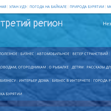
НАЯ
УЛАН-УДЭ
ПОГОДА НА БАЙКАЛЕ
ПРИРОДА БУРЯТИИ
М
третий регион
Нез
ПОЛЕЗНОЕ
БИЗНЕС
АВТОМОБИЛЬНОЕ
ВЕТЕР СТРАНСТВИЙ
ДОВОДАМ, ОГОРОДНИКАМ
О РЫБАЛКЕ
ДЕТЯМ
РАССКАЗЫ ДЛ
БИЗНЕСУ
ИНТЕРЬЕР ДОМА
БИЗНЕС В ИНТЕРНЕТЕ
ГОРОДА 
ЕКА БУРЯТИИ